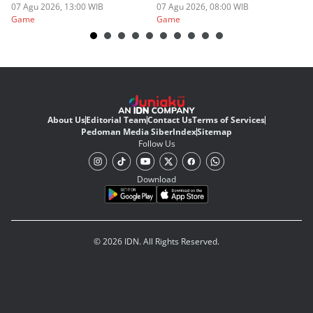
07 Agu 2026, 13:00 WIB
07 Agu 2026, 08:00 WIB
06
Game
Game
G
About Us
Editorial Team
Contact Us
Terms of Services
Pedoman Media Siber
Index
Sitemap
Follow Us
Download
© 2026 IDN. All Rights Reserved.