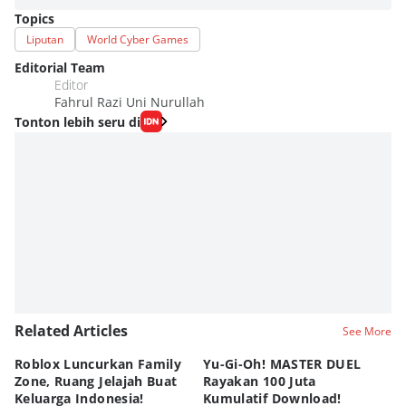
Topics
Liputan
World Cyber Games
Editorial Team
Editor
Fahrul Razi Uni Nurullah
Tonton lebih seru di
Related Articles
See More
Roblox Luncurkan Family
Yu-Gi-Oh! MASTER DUEL
C
Zone, Ruang Jelajah Buat
Rayakan 100 Juta
K
Keluarga Indonesia!
Kumulatif Download!
St