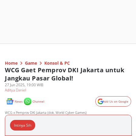
Home
Game
Konsol & PC
WCG Gaet Pemprov DKI Jakarta untuk
Jangkau Pasar Global!
27 Jun 2025, 19:00 WIB
Aditya Daniel
News
Channel
Add Us on Google
WCG x Pemprov DKI Jakarta (dok. World Cyber Games)
Intinya Sih