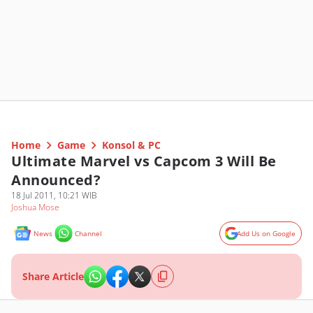
Home
Game
Konsol & PC
Ultimate Marvel vs Capcom 3 Will Be
Announced?
18 Jul 2011, 10:21 WIB
Joshua Mose
News
Channel
Add Us on Google
Share Article