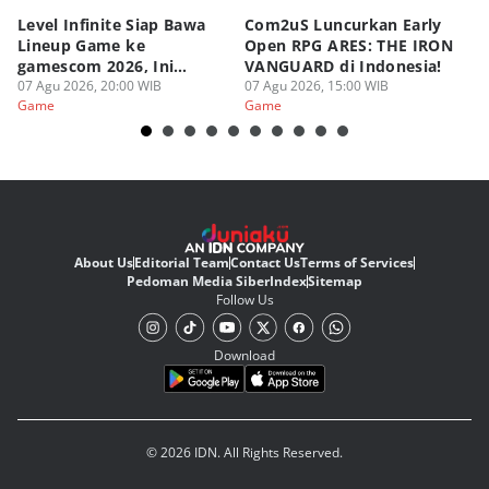
Level Infinite Siap Bawa
Com2uS Luncurkan Early
R
Lineup Game ke
Open RPG ARES: THE IRON
Zo
gamescom 2026, Ini
VANGUARD di Indonesia!
Ke
Judulnya!
07 Agu 2026, 20:00 WIB
07 Agu 2026, 15:00 WIB
07
Game
Game
G
About Us
Editorial Team
Contact Us
Terms of Services
Pedoman Media Siber
Index
Sitemap
Follow Us
Download
© 2026 IDN. All Rights Reserved.