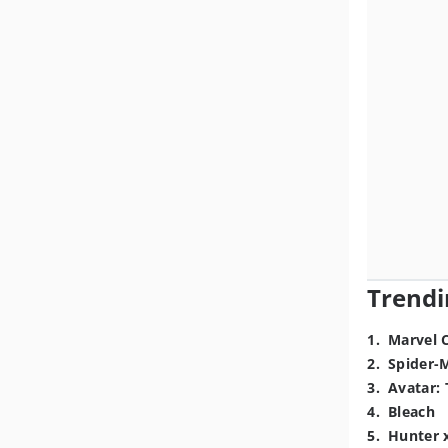
Trendi
1
.
Marvel 
2
.
Spider-
3
.
Avatar: 
4
.
Bleach
5
.
Hunter 