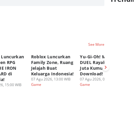
See More
 Luncurkan
Roblox Luncurkan
Yu-Gi-Oh! MASTER
C
pen RPG
Family Zone, Ruang
DUEL Rayakan 100
K
HE IRON
Jelajah Buat
Juta Kumulatif
Ya
RD di
Keluarga Indonesia!
Download!
Fi
ia!
07 Agu 2026, 13:00 WIB
07 Agu 2026, 08:00 WIB
06
Game
Game
G
6, 15:00 WIB