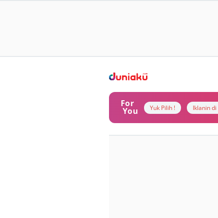
For
Yuk Pilih !
Iklanin d
You