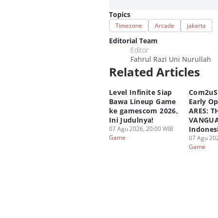
Topics
Timezone
Arcade
jakarta
Editorial Team
Editor
Fahrul Razi Uni Nurullah
Related Articles
Level Infinite Siap
Com2uS
Bawa Lineup Game
Early O
ke gamescom 2026,
ARES: T
Ini Judulnya!
VANGUA
07 Agu 2026, 20:00 WIB
Indones
Game
07 Agu 202
Game