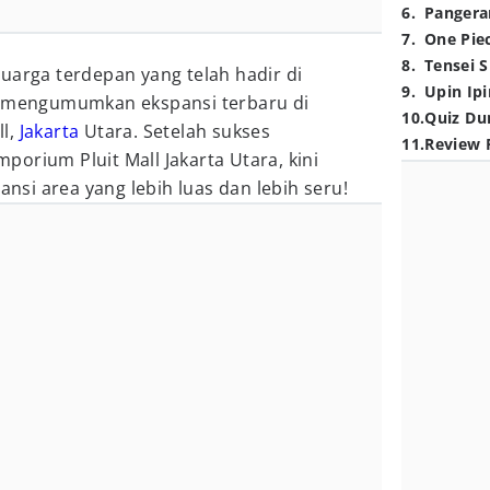
6
.
Pangera
7
.
One Pie
8
.
Tensei S
uarga terdepan yang telah hadir di
9
.
Upin Ipi
, mengumumkan ekspansi terbaru di
10
.
Quiz Du
ll,
Jakarta
Utara. Setelah sukses
11
.
Review 
orium Pluit Mall Jakarta Utara, kini
si area yang lebih luas dan lebih seru!