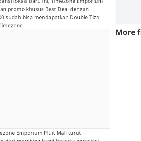
ansi lokasi baru ini, Timezone Emporium
kan promo khusus Best Deal dengan
00 sudah bisa mendapatkan Double Tizo
Timezone.
More 
ezone Emporium Pluit Mall turut