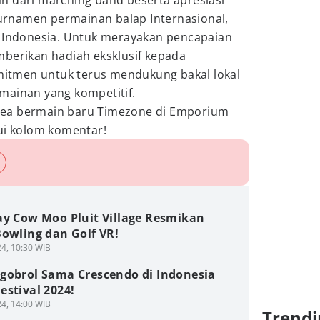
n dari marching band beserta apresiasi
rnamen permainan balap Internasional,
e Indonesia. Untuk merayakan pencapaian
mberikan hadiah eksklusif kepada
tmen untuk terus mendukung bakal lokal
mainan yang kompetitif.
ea bermain baru Timezone di Emporium
ui kolom komentar!
ay Cow Moo Pluit Village Resmikan
Bowling dan Golf VR!
4, 10:30 WIB
gobrol Sama Crescendo di Indonesia
stival 2024!
4, 14:00 WIB
Trendi