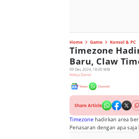
Home
Game
Konsol & PC
Timezone Hadi
Baru, Claw Tim
09 Des 2024, 18:00 WIB
Aditya Daniel
News
Channel
Share Article
Timezone
hadirkan area ber
Penasaran dengan apa saja h