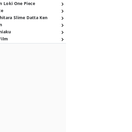
n Loki One Piece
ce
hitara Slime Datta Ken
n
niaku
Film