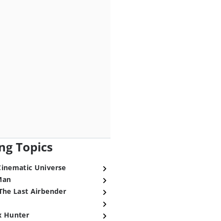
ng Topics
Cinematic Universe
Man
The Last Airbender
x Hunter