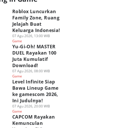
Roblox Luncurkan
Family Zone, Ruang
Jelajah Buat
Keluarga Indonesia!
07 Agu 2026, 13:00 WIB
Game
Yu-Gi-Oh! MASTER
DUEL Rayakan 100
APCOM Rayakan
Analisis Yasmine di
ragingzet Obrolin
Juta Kumulatif
emunculan
Street Fighter 6,
Juara Wuthering
smine di Street
Download!
Super Agresif dan
Waves: Holographi
ghter 6 di Filipina!
Lengkap
Overdrive 2026!
07 Agu 2026, 08:00 WIB
 Agu 2026, 08:00 WIB
05 Agu 2026, 20:00 WIB
03 Agu 2026, 19:15 WIB
Game
ame
Game
Game
Level Infinite Siap
Bawa Lineup Game
ke gamescom 2026,
Ini Judulnya!
07 Agu 2026, 20:00 WIB
Game
CAPCOM Rayakan
Kemunculan