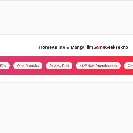
Home
Anime & Manga
Film
Game
Geek
Tekno
i IDN
Quiz Duniaku
Review Film
MVP dari Duniaku.com
On