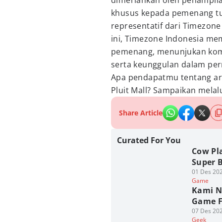
dimeriahkan oleh penampila
khusus kepada pemenang tu
representatif dari Timezon
ini, Timezone Indonesia me
pemenang, menunjukan komi
serta keunggulan dalam per
Apa pendapatmu tentang ar
Pluit Mall? Sampaikan melal
Share Article
Curated For You
Cow Pl
Super 
01 Des 202
Game
Kami N
Game Fe
07 Des 202
Geek