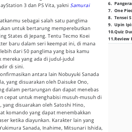
6
.
Pangera
ayStation 3 dan PS Vita, yakni
Samurai
7
.
One Pie
8
.
Tensei S
patkanmu sebagai salah satu panglima
9
.
Upin Ipi
ukan untuk bertarung memperebutkan
10
.
Quiz Du
ng States di Jepang. Tentu Tecmo Koei
11
.
Review 
r baru dalam seri keempat ini, di mana
ebih dari 50 panglima yang bisa kamu
 mereka yang ada di judul-judul
ir di sini.
konfirmasikan antara lain Nobuyuki Sanada
da, yang disuarakan oleh Daisuke Ono,
g dalam pertarungan dan dapat menebas
n cepat untuk menghabisi musuh-musuh di
, yang disuarakan oleh Satoshi Hino,
kat komando yang dapat menembakkan
ser ketika diayunkan. Karakter lain yang
 Yukimura Sanada, Inahime, Mitsunari Ishida,