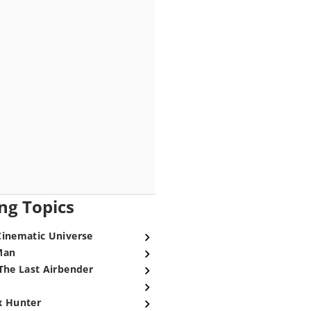
ng Topics
Cinematic Universe
Man
The Last Airbender
x Hunter