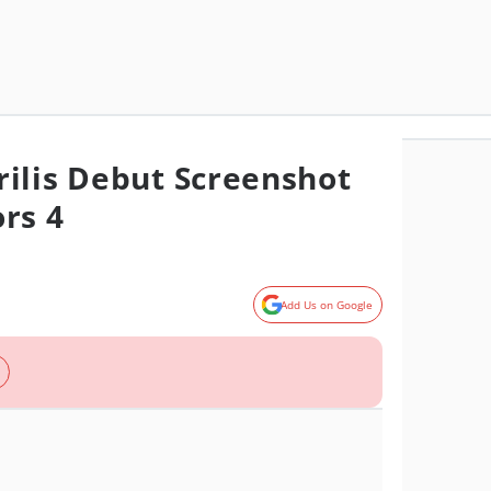
ilis Debut Screenshot
rs 4
Add Us on Google