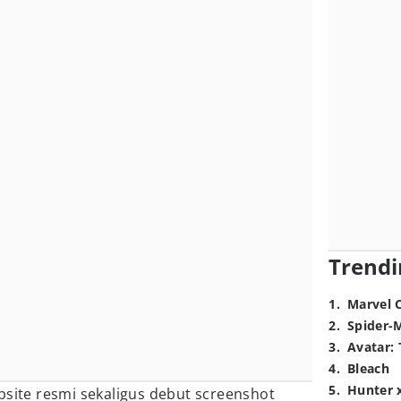
Trendi
1
.
Marvel 
2
.
Spider-
3
.
Avatar: 
4
.
Bleach
5
.
Hunter 
bsite resmi sekaligus debut screenshot