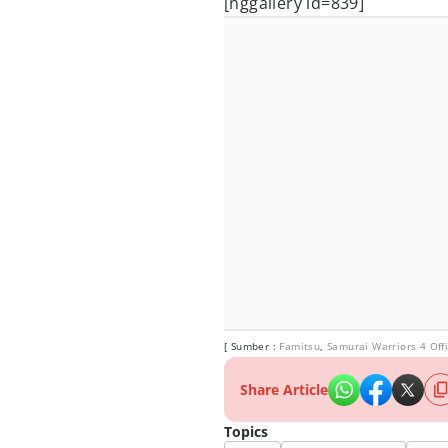
[nggallery id=839]
[ Sumber :
Famitsu
,
Samurai Warriors 4 Off
Share Article
Topics