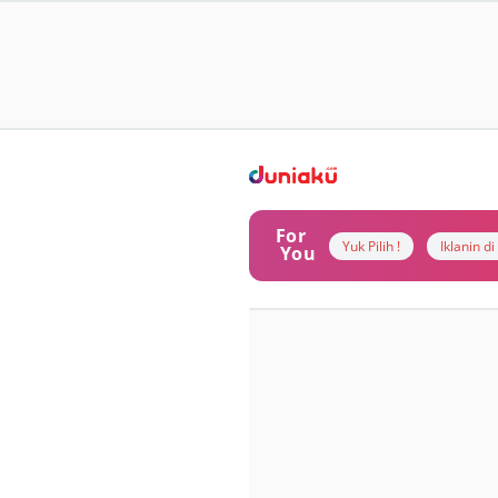
For
Yuk Pilih !
Iklanin d
You