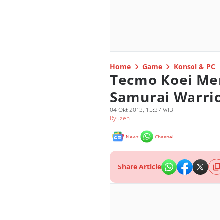
Home
Game
Konsol & PC
Tecmo Koei Mer
Samurai Warrio
04 Okt 2013, 15:37 WIB
Ryuzen
News
Channel
Share Article