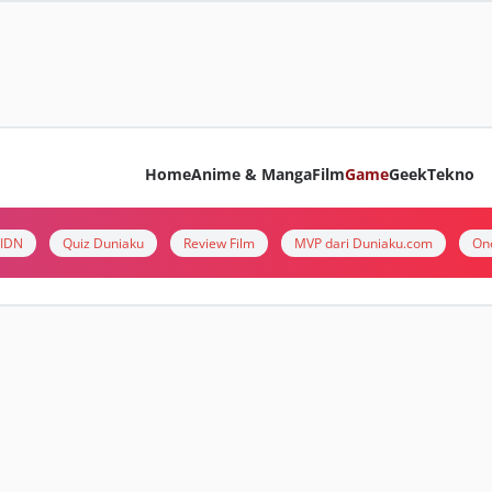
Home
Anime & Manga
Film
Game
Geek
Tekno
i IDN
Quiz Duniaku
Review Film
MVP dari Duniaku.com
On