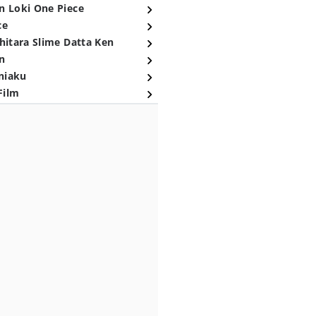
n Loki One Piece
ce
hitara Slime Datta Ken
n
niaku
Film