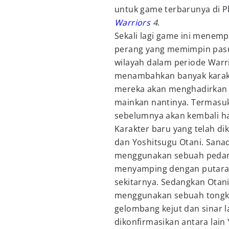
untuk game terbarunya di Pl
Warriors
4
.
Sekali lagi game ini menem
perang yang memimpin pas
wilayah dalam periode Warri
menambahkan banyak karakte
mereka akan menghadirkan l
mainkan nantinya. Termasuk
sebelumnya akan kembali had
Karakter baru yang telah di
dan Yoshitsugu Otani. Sana
menggunakan sebuah pedan
menyamping dengan putara
sekitarnya. Sedangkan Otani
menggunakan sebuah tong
gelombang kejut dan sinar la
dikonfirmasikan antara lain