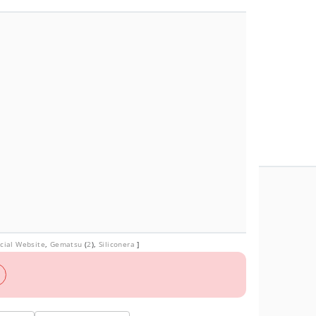
icial Website
,
Gematsu
(
2
),
Siliconera
]