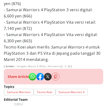
yen ($76)
- Samurai Warriors 4 PlayStation 3 versi digital:
6,600 yen ($66)
- Samurai Warriors 4 PlayStation Vita versi retail:
7,140 yen ($72)
- Samurai Warriors 4 PlayStation Vita versi digital:
6,300 yen ($63)
Tecmo Koei akan merilis
Samurai Warriors 4
untuk
PlayStation 3 dan PS Vita di Jepang pada tanggal 30
Maret 2014 mendatang.
[ Sumber :
Sengoku Musou 4 Wikia
,
Siliconera
(
2
,
3
,
4
) ]
Share Article
Topics
Samurai Warriors
Tecmo Koei
Samurai Warriors 4
Editorial Team
Editor