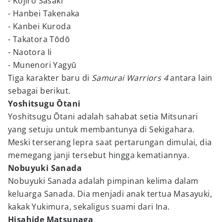
- Kojirō Sasaki
- Hanbei Takenaka
- Kanbei Kuroda
- Takatora Tōdō
- Naotora Ii
- Munenori Yagyū
Tiga karakter baru di
Samurai Warriors 4
antara lain
sebagai berikut.
Yoshitsugu Ōtani
Yoshitsugu Ōtani adalah sahabat setia Mitsunari
yang setuju untuk membantunya di Sekigahara.
Meski terserang lepra saat pertarungan dimulai, dia
memegang janji tersebut hingga kematiannya.
Nobuyuki Sanada
Nobuyuki Sanada adalah pimpinan kelima dalam
keluarga Sanada. Dia menjadi anak tertua Masayuki,
kakak Yukimura, sekaligus suami dari Ina.
Hisahide Matsunaga