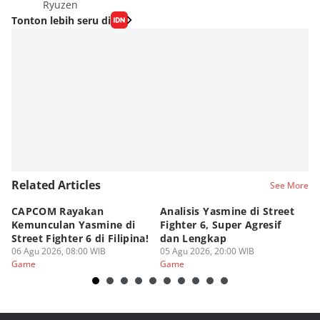
Ryuzen
Tonton lebih seru di
Related Articles
See More
CAPCOM Rayakan
Analisis Yasmine di Street
ra
Kemunculan Yasmine di
Fighter 6, Super Agresif
W
Street Fighter 6 di Filipina!
dan Lengkap
Ho
06 Agu 2026, 08:00 WIB
05 Agu 2026, 20:00 WIB
20
03
Game
Game
G