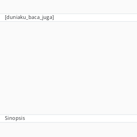
[duniaku_baca_juga]
Sinopsis