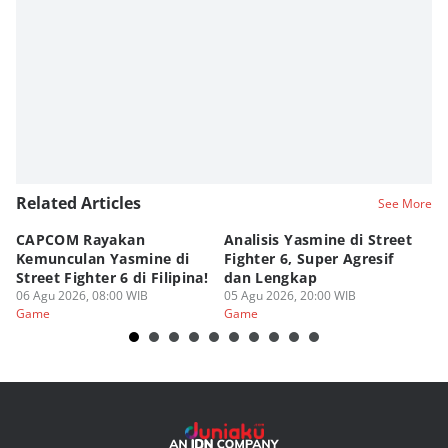
Related Articles
See More
CAPCOM Rayakan
Analisis Yasmine di Street
ra
Kemunculan Yasmine di
Fighter 6, Super Agresif
W
Street Fighter 6 di Filipina!
dan Lengkap
Ho
06 Agu 2026, 08:00 WIB
05 Agu 2026, 20:00 WIB
20
03
Game
Game
G