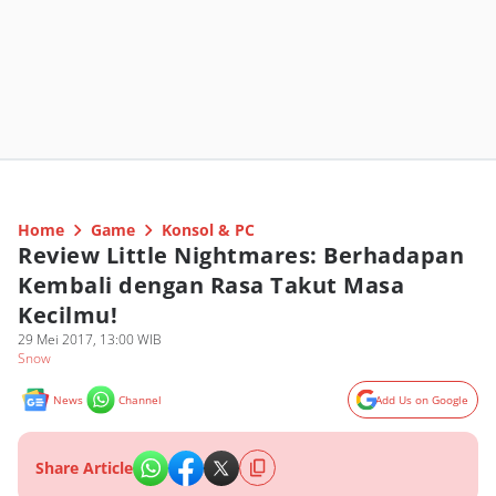
Home
Game
Konsol & PC
Review Little Nightmares: Berhadapan
Kembali dengan Rasa Takut Masa
Kecilmu!
29 Mei 2017, 13:00 WIB
Snow
News
Channel
Add Us on Google
Share Article