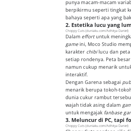
punya macam-macam variabe
berpikirmu seperti tingkat 
bahaya seperti apa yang b
2. Estetika lucu yang lu
Choppy Cuts (duniaku.com/Adhitya Daniel)
Dalam
effort
untuk meningka
game
ini, Moco Studio me
karakter
chibi
lucu dan peta
setiap rondenya. Peta besa
namun cukup menarik untuk j
interaktif.
Dengan Garena sebagai
pub
menarik berupa tokoh-toko
dunia cukur rambut tersebu
wajah tidak asing dalam
ga
untuk mengajak
fanbase g
3. Meluncur di PC, tapi 
Choppy Cuts (duniaku.com/Adhitya Daniel)