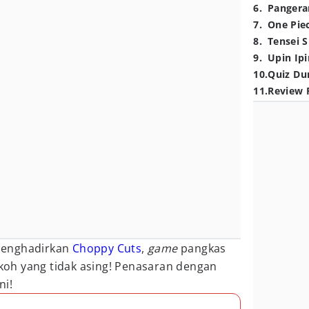
6
.
Pangera
7
.
One Pie
8
.
Tensei S
9
.
Upin Ipi
10
.
Quiz Du
11
.
Review 
menghadirkan
Choppy Cuts
,
game
pangkas
oh yang tidak asing! Penasaran dengan
ni!