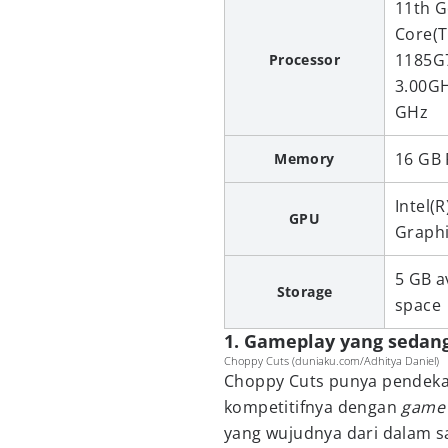
11th G
Core(T
1185G
Processor
3.00GH
GHz
16 GB
Memory
Intel(R
GPU
Graph
5 GB a
Storage
space
1. Gameplay yang seda
Choppy Cuts (duniaku.com/Adhitya Daniel)
Choppy Cuts punya pendek
kompetitifnya dengan
gam
yang wujudnya dari dalam s