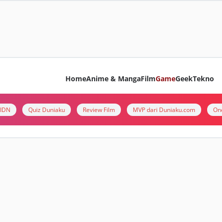
Home
Anime & Manga
Film
Game
Geek
Tekno
i IDN
Quiz Duniaku
Review Film
MVP dari Duniaku.com
On