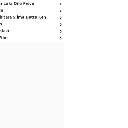
n Loki One Piece
ce
hitara Slime Datta Ken
n
niaku
Film