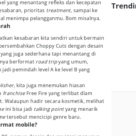
l yang menantang refleks dan kecepatan
Trendi
kesabaran, prioritas
treatment
, sampai ke
akal menimpa pelangganmu. Bom misalnya.
mrah
tkan kesabaran kita sendiri untuk bermain
mpersembahkan Choppy Cuts dengan desain
 yang juga sederhana tapi menantang di
rnya berformat
road trip
yang umum,
adi pemindah level A ke level B yang
lisher,
kita juga menemukan hiasan
h
franchise
Free Fire yang terlibat dlam
t. Walaupun hadir secara kosmetik, melihat
me
ini bisa jadi
talking point
yang menarik
ame
tersebut mencicipi genre baru.
format mobile?