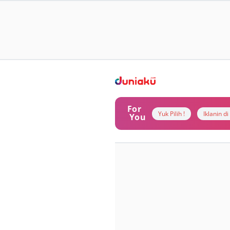
For
Yuk Pilih !
Iklanin d
You