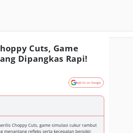
hoppy Cuts, Game
ang Dipangkas Rapi!
Add Us on Google
erilis Choppy Cuts, game simulasi cukur rambut
 menantang refleks serta kecepatan berpikir