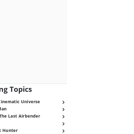
ng Topics
Cinematic Universe
Man
The Last Airbender
x Hunter