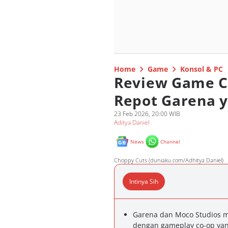
Home
Game
Konsol & PC
Review Game C
Repot Garena y
23 Feb 2026, 20:00 WIB
Aditya Daniel
News
Channel
Choppy Cuts (duniaku.com/Adhitya Daniel)
Intinya Sih
Garena dan Moco Studios m
dengan gameplay co-op yang