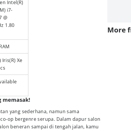
en Intel(R)
M) i7-
7 @
z 1.80
More 
 RAM
) Iris(R) Xe
ics
vailable
ng memasak!
atan yang sederhana, namun sama
e
co-op bergenre serupa. Dalam dapur salon
alon beneran sampai di tengah jalan, kamu