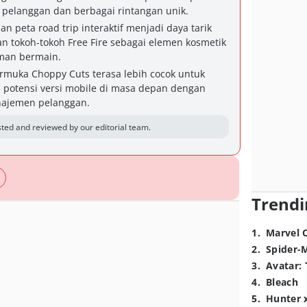
elanggan dan berbagai rintangan unik.
an peta road trip interaktif menjadi daya tarik
n tokoh-tokoh Free Fire sebagai elemen kosmetik
man bermain.
rmuka Choppy Cuts terasa lebih cocok untuk
 potensi versi mobile di masa depan dengan
najemen pelanggan.
ted and reviewed by our editorial team.
Trendi
1
.
Marvel 
2
.
Spider-
3
.
Avatar: 
4
.
Bleach
5
.
Hunter 