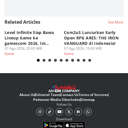
Related Articles
See More
Level Infinite Siap Bawa
Com2uS Luncurkan Early
R
Lineup Game ke
Open RPG ARES: THE IRON
Zo
gamescom 2026, Ini
VANGUARD di Indonesia!
Ke
Judulnya!
07 Agu 2026, 20:00 WIB
07 Agu 2026, 15:00 WIB
07
Game
Game
G
About Us
Editorial Team
Contact Us
Terms of Services
Pedoman Media Siber
Index
Sitemap
Follow Us
Download