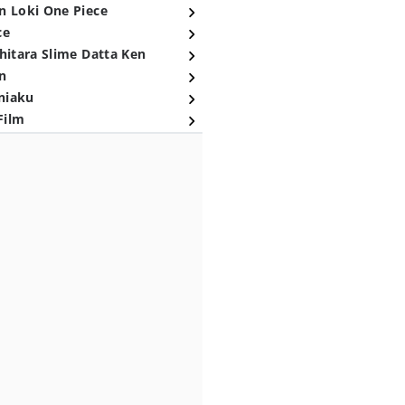
n Loki One Piece
ce
hitara Slime Datta Ken
n
niaku
Film