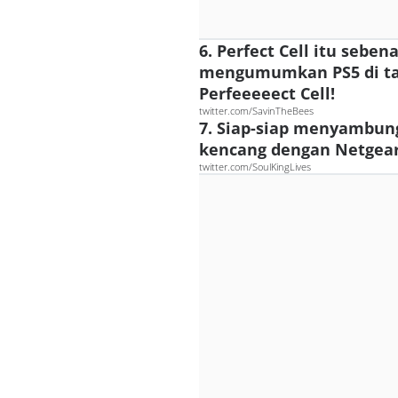
6. Perfect Cell itu seb
mengumumkan PS5 di tah
Perfeeeeect Cell!
twitter.com/SavinTheBees
7. Siap-siap menyambung
kencang dengan Netgear 
twitter.com/SoulKingLives