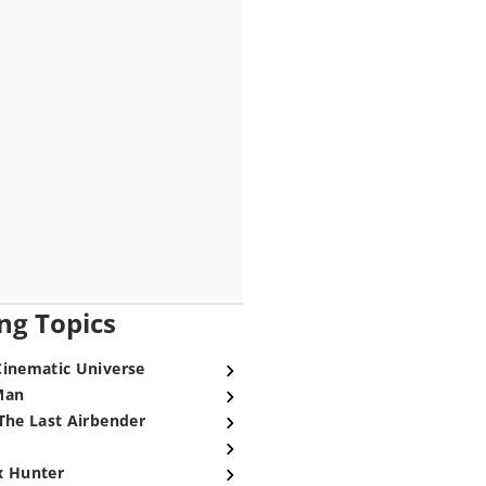
ng Topics
Cinematic Universe
Man
The Last Airbender
x Hunter