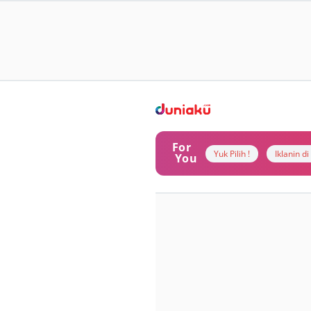
For
Yuk Pilih !
Iklanin d
You