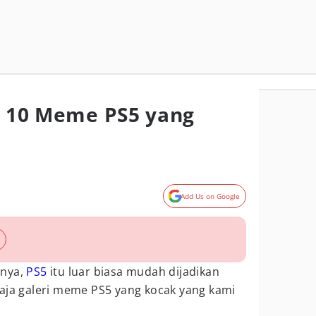
ni 10 Meme PS5 yang
Add Us on Google
inya,
PS5
itu luar biasa mudah dijadikan
t aja galeri meme PS5 yang kocak yang kami