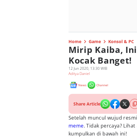
Home
Game
Konsol & PC
Mirip Kaiba, I
Kocak Banget!
12 Jun 2020, 13:30 WIB
Aditya Daniel
News
Channel
Share Article
Setelah muncul wujud resm
meme
. Tidak percaya? Liha
kumpulkan di bawah ini!