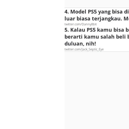
4. Model PS5 yang bisa 
luar biasa terjangkau. M
twitter.com/Danny8bit
5. Kalau PS5 kamu bisa b
berarti kamu salah beli 
duluan, nih!
twitter.com/Jack_Septic_Eye