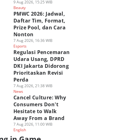
9 Aug 2026, 15:25 WIB
Beauty
PMWC 2026: Jadwal,
Daftar Tim, Format,
Prize Pool, dan Cara
Nonton
7 Aug 2026, 16:36 WIB
Esports
Regulasi Pencemaran
Udara Usang, DPRD
DKI Jakarta Didorong
Prioritaskan Revisi
Perda
7 Aug 2026, 21:38 WIB
News
Cancel Culture: Why
Consumers Don't
Hesitate to Walk
Away From a Brand
7 Aug 2026, 11:00 WIB
English
ng in Game