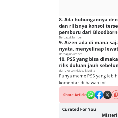
8. Ada hubungannya de
dan rilisnya konsol ters
pemburu dari Bloodborn
Berbagai Sumber
9. Aizen ada di mana saja
nyata, menyelinap lewa
Berbagai Sumber
10. PS5 yang bisa dimak
rilis duluan jauh sebel
duniaku.com/Meka Medina
Punya meme PS5 yang lebih 
komentar di bawah ini!
Share Article
Curated For You
Mister