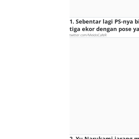
1. Sebentar lagi PS-nya 
tiga ekor dengan pose y
twitter.com/MeidoCafeR
2. Yu Narukami jarang