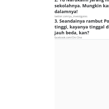
sekolahnya. Mungkin ka
dalamnya!
twitter.com/yu_investigates
3. Seandainya rambut Pol
tinggi, kayanya tinggal 
jauh beda, kan?
facebook.com/Oni One