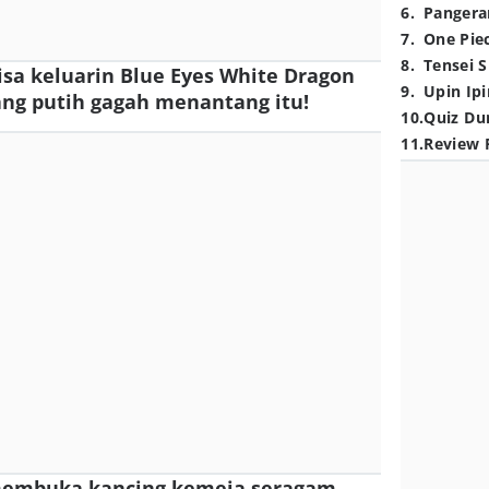
6
.
Pangera
7
.
One Pie
8
.
Tensei S
bisa keluarin Blue Eyes White Dragon
9
.
Upin Ipi
ang putih gagah menantang itu!
10
.
Quiz Du
11
.
Review 
 membuka kancing kemeja seragam