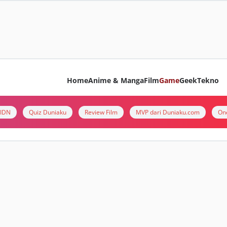
Home
Anime & Manga
Film
Game
Geek
Tekno
i IDN
Quiz Duniaku
Review Film
MVP dari Duniaku.com
On