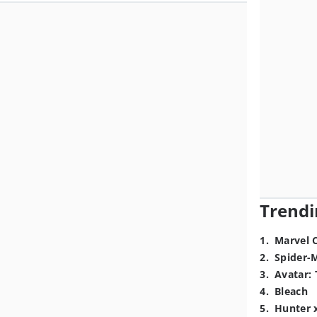
Trendi
1
.
Marvel 
2
.
Spider-
3
.
Avatar: 
4
.
Bleach
5
.
Hunter 