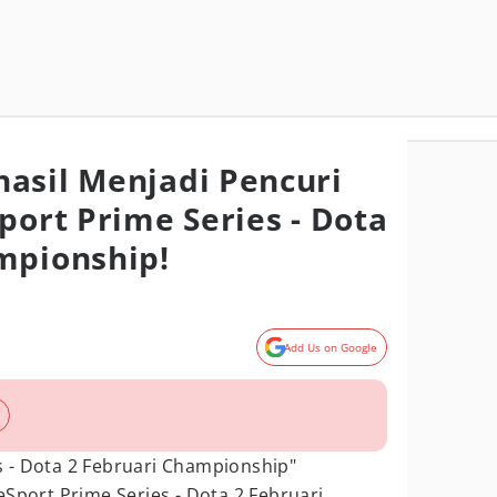
asil Menjadi Pencuri
port Prime Series - Dota
mpionship!
Add Us on Google
s - Dota 2 Februari Championship"
eSport Prime Series - Dota 2 Februari