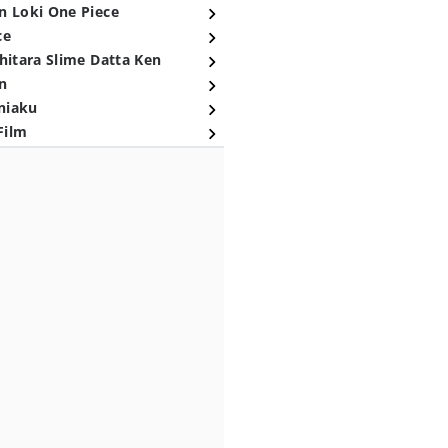
n Loki One Piece
ce
hitara Slime Datta Ken
n
niaku
Film