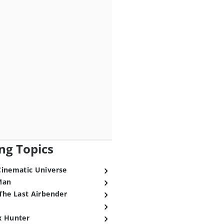
ng Topics
Cinematic Universe
Man
The Last Airbender
x Hunter