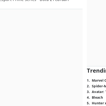
Trendi
1
.
Marvel 
2
.
Spider-
3
.
Avatar: 
4
.
Bleach
5
.
Hunter 