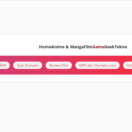
Home
Anime & Manga
Film
Game
Geek
Tekno
i IDN
Quiz Duniaku
Review Film
MVP dari Duniaku.com
On