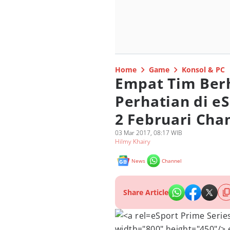
Home
Game
Konsol & PC
Empat Tim Berh
Perhatian di eS
2 Februari Cha
03 Mar 2017, 08:17 WIB
Hilmy Khairy
News
Channel
Share Article
eSport Prime Serie
width="800" height="450"/> 