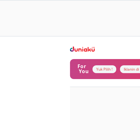
For
Yuk Pilih !
Iklanin d
You