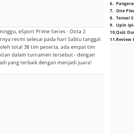
6
.
Pangera
7
.
One Pie
8
.
Tensei S
9
.
Upin Ipi
minggu, eSport Prime Series - Dota 2
10
.
Quiz Du
nya resmi selesai pada hari Sabtu tanggal
11
.
Review 
 oleh total 38 tim peserta, ada empat tim
atian dalam turnamen tersebut - dengan
adi yang terbaik dengan menjadi juara!