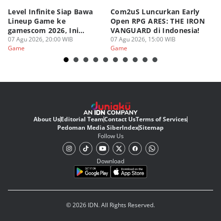
Level Infinite Siap Bawa
Com2uS Luncurkan Early
R
Lineup Game ke
Open RPG ARES: THE IRON
Zo
gamescom 2026, Ini
VANGUARD di Indonesia!
Ke
Judulnya!
07 Agu 2026, 20:00 WIB
07 Agu 2026, 15:00 WIB
07
Game
Game
G
About Us
Editorial Team
Contact Us
Terms of Services
Pedoman Media Siber
Index
Sitemap
Follow Us
Download
© 2026 IDN. All Rights Reserved.