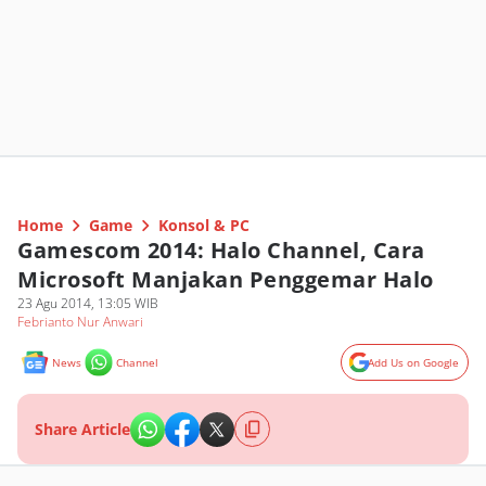
Home
Game
Konsol & PC
Gamescom 2014: Halo Channel, Cara
Microsoft Manjakan Penggemar Halo
23 Agu 2014, 13:05 WIB
Febrianto Nur Anwari
News
Channel
Add Us on Google
Share Article