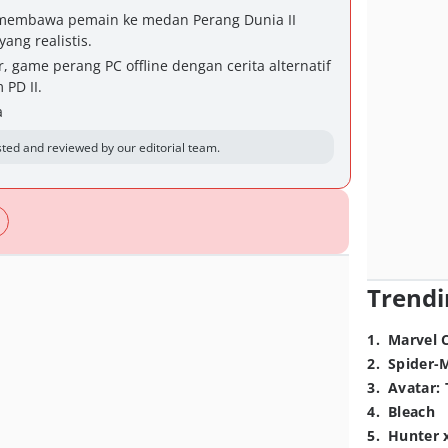
r, membawa pemain ke medan Perang Dunia II
ang realistis.
 game perang PC offline dengan cerita alternatif
PD II.
a
ted and reviewed by our editorial team.
Trendi
1
.
Marvel 
2
.
Spider-
3
.
Avatar: 
4
.
Bleach
5
.
Hunter 