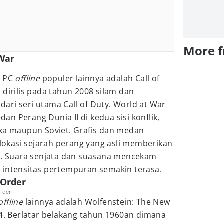
More 
 War
g PC
offline
populer lainnya adalah Call of
 dirilis pada tahun 2008 silam dan
ri seri utama Call of Duty. World at War
n Perang Dunia II di kedua sisi konflik,
ika maupun Soviet. Grafis dan medan
okasi sejarah perang yang asli memberikan
is. Suara senjata dan suasana mencekam
 intensitas pertempuran semakin terasa.
 Order
rder
offline
lainnya adalah Wolfenstein: The New
14. Berlatar belakang tahun 1960an dimana