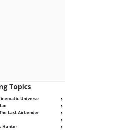
ng Topics
Cinematic Universe
Man
The Last Airbender
x Hunter