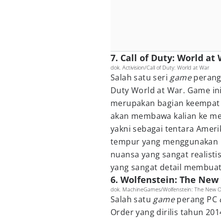
7. Call of Duty: World at
dok. Activision/Call of Duty: World at War
Salah satu seri
game
peran
Duty World at War. Game ini
merupakan bagian keempat da
akan membawa kalian ke meda
yakni sebagai tentara Amer
tempur yang menggunakan l
nuansa yang sangat realist
yang sangat detail membuat
6. Wolfenstein: The New
dok. MachineGames/Wolfenstein: The New O
Salah satu
game
perang PC
Order yang dirilis tahun 20