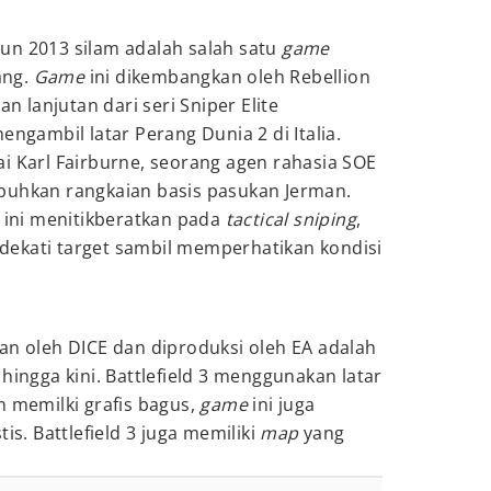
tahun 2013 silam adalah salah satu
game
ang.
Game
ini dikembangkan oleh Rebellion
lanjutan dari seri Sniper Elite
engambil latar Perang Dunia 2 di Italia.
i Karl Fairburne, seorang agen rahasia SOE
puhkan rangkaian basis pasukan Jerman.
3 ini menitikberatkan pada
tactical sniping
,
ekati target sambil memperhatikan kondisi
an oleh DICE dan diproduksi oleh EA adalah
 hingga kini. Battlefield 3 menggunakan latar
n memilki grafis bagus,
game
ini juga
is. Battlefield 3 juga memiliki
map
yang