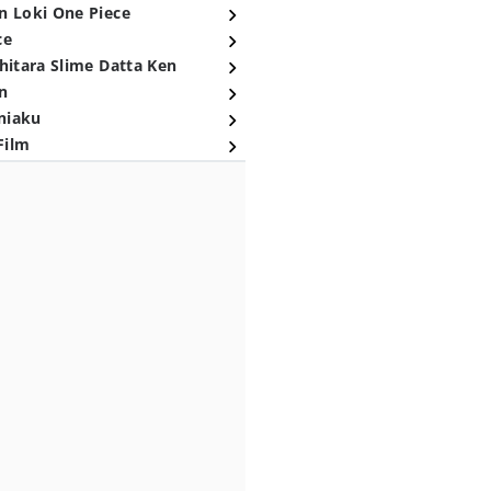
n Loki One Piece
ce
hitara Slime Datta Ken
n
niaku
Film