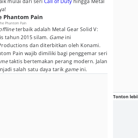
ik mulai dari seri
Call of Duty
hingga Metal
ya!
he Phantom Pain
 The Phantom Pain
offline
terbaik adalah Metal Gear Solid V:
is tahun 2015 silam.
Game
ini
roductions dan diterbitkan oleh Konami.
ntom Pain wajib dimiliki bagi penggemar seri
ame
taktis bertemakan perang modern. Jalan
njadi salah satu daya tarik
game
ini.
Tonton lebi