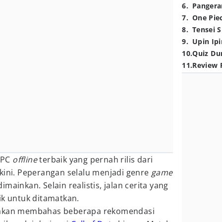
6
.
Pangera
7
.
One Pie
8
.
Tensei S
9
.
Upin Ipi
10
.
Quiz Du
11
.
Review 
 PC
offline
terbaik yang pernah rilis dari
kini. Peperangan selalu menjadi genre
game
mainkan. Selain realistis, jalan cerita yang
ik untuk ditamatkan.
ita akan membahas beberapa rekomendasi