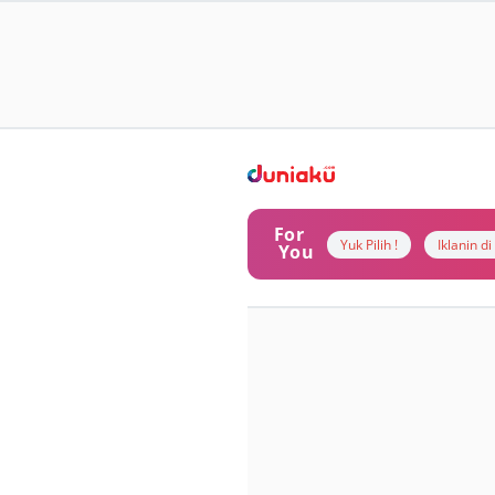
For
Yuk Pilih !
Iklanin d
You