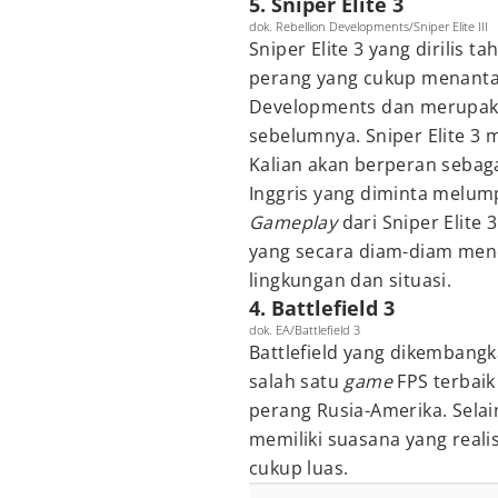
5. Sniper Elite 3
dok. Rebellion Developments/Sniper Elite III
Sniper Elite 3 yang dirilis 
perang yang cukup menant
Developments dan merupakan 
sebelumnya. Sniper Elite 3 m
Kalian akan berperan sebaga
Inggris yang diminta melum
Gameplay
dari Sniper Elite 
yang secara diam-diam mend
lingkungan dan situasi.
4. Battlefield 3
dok. EA/Battlefield 3
Battlefield yang dikembangk
salah satu
game
FPS terbaik
perang Rusia-Amerika. Selai
memiliki suasana yang realist
cukup luas.