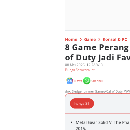
Home
Game
Konsol & PC
8 Game Perang P
of Duty Jadi Fav
08 Mei 2025, 12:28 WIB
Bunga Semesta Int
News
Channel
dok. Sledgehammer Games/Call of Duty: WW
Intinya Sih
Metal Gear Solid V: The Pha
2015.