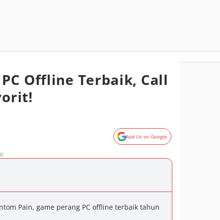
C Offline Terbaik, Call
orit!
Add Us on Google
II
ntom Pain, game perang PC offline terbaik tahun