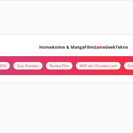
Home
Anime & Manga
Film
Game
Geek
Tekno
i IDN
Quiz Duniaku
Review Film
MVP dari Duniaku.com
On