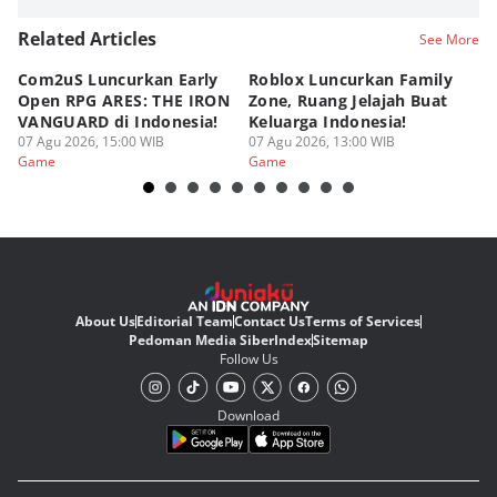
Related Articles
See More
Com2uS Luncurkan Early
Roblox Luncurkan Family
Y
Open RPG ARES: THE IRON
Zone, Ruang Jelajah Buat
Ra
VANGUARD di Indonesia!
Keluarga Indonesia!
K
07 Agu 2026, 15:00 WIB
07 Agu 2026, 13:00 WIB
07
Game
Game
G
About Us
Editorial Team
Contact Us
Terms of Services
Pedoman Media Siber
Index
Sitemap
Follow Us
Download