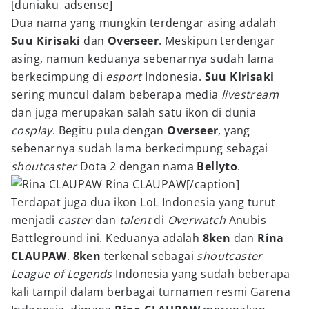
[duniaku_adsense]
Dua nama yang mungkin terdengar asing adalah
Suu Kirisaki
dan
Overseer
. Meskipun terdengar
asing, namun keduanya sebenarnya sudah lama
berkecimpung di
esport
Indonesia.
Suu Kirisaki
sering muncul dalam beberapa media
livestream
dan juga merupakan salah satu ikon di dunia
cosplay
. Begitu pula dengan
Overseer
, yang
sebenarnya sudah lama berkecimpung sebagai
shoutcaster
Dota 2 dengan nama
Bellyto
.
Rina CLAUPAW[/caption]
Terdapat juga dua ikon LoL Indonesia yang turut
menjadi
caster
dan
talent
di
Overwatch
Anubis
Battleground ini. Keduanya adalah
8ken
dan
Rina
CLAUPAW
.
8ken
terkenal sebagai
shoutcaster
League of Legends
Indonesia yang sudah beberapa
kali tampil dalam berbagai turnamen resmi Garena