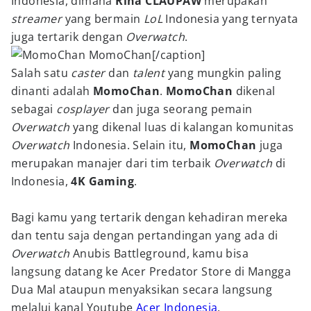
Indonesia, dimana
Rina CLAUPAW
merupakan
streamer
yang bermain
LoL
Indonesia yang ternyata
juga tertarik dengan
Overwatch
.
MomoChan[/caption]
Salah satu
caster
dan
talent
yang mungkin paling
dinanti adalah
MomoChan
.
MomoChan
dikenal
sebagai
cosplayer
dan juga seorang pemain
Overwatch
yang dikenal luas di kalangan komunitas
Overwatch
Indonesia. Selain itu,
MomoChan
juga
merupakan manajer dari tim terbaik
Overwatch
di
Indonesia,
4K Gaming
.
Bagi kamu yang tertarik dengan kehadiran mereka
dan tentu saja dengan pertandingan yang ada di
Overwatch
Anubis Battleground, kamu bisa
langsung datang ke Acer Predator Store di Mangga
Dua Mal ataupun menyaksikan secara langsung
melalui kanal Youtube
Acer Indonesia
.