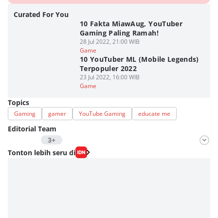
Curated For You
10 Fakta MiawAug, YouTuber
Gaming Paling Ramah!
28 Jul 2022, 21:00 WIB
Game
10 YouTuber ML (Mobile Legends)
Terpopuler 2022
23 Jul 2022, 16:00 WIB
Game
Topics
Gaming
gamer
YouTube Gaming
educate me
Editorial Team
3+
Editor
Tonton lebih seru di
Fahrul Razi Uni Nurullah
Editor
Nadia Agatha Pramesthi
Editor
Zihan Berliana Ram Ghani