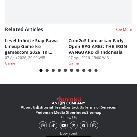
Editor
Fahreza Murnanda
Related Articles
See More
Level Infinite Siap Bawa
Com2uS Luncurkan Early
R
Lineup Game ke
Open RPG ARES: THE IRON
Zo
gamescom 2026, Ini
VANGUARD di Indonesia!
Ke
Judulnya!
07 Agu 2026, 20:00 WIB
07 Agu 2026, 15:00 WIB
07
Game
Game
G
About Us
Editorial Team
Contact Us
Terms of Services
Pedoman Media Siber
Index
Sitemap
Follow Us
Download