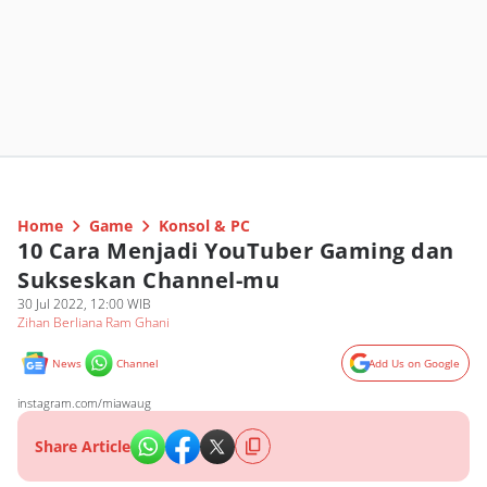
Home
Game
Konsol & PC
10 Cara Menjadi YouTuber Gaming dan
Sukseskan Channel-mu
30 Jul 2022, 12:00 WIB
Zihan Berliana Ram Ghani
News
Channel
Add Us on Google
instagram.com/miawaug
Share Article