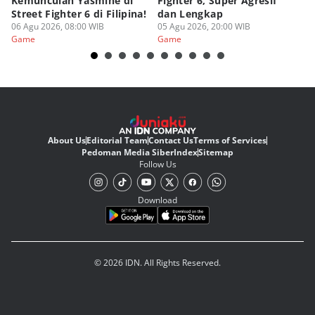
Kemunculan Yasmine di
Fighter 6, Super Agresif
W
Street Fighter 6 di Filipina!
dan Lengkap
Ho
06 Agu 2026, 08:00 WIB
05 Agu 2026, 20:00 WIB
20
03
Game
Game
G
About Us
Editorial Team
Contact Us
Terms of Services
Pedoman Media Siber
Index
Sitemap
Follow Us
Download
© 2026 IDN. All Rights Reserved.