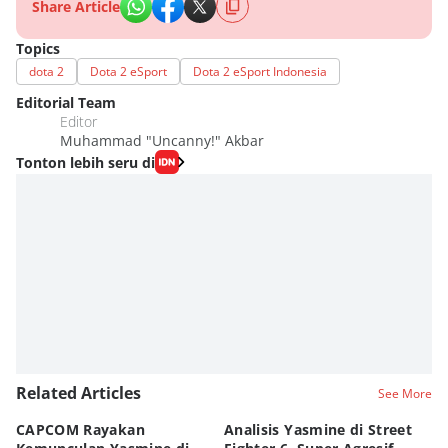
Share Article
Topics
dota 2
Dota 2 eSport
Dota 2 eSport Indonesia
Editorial Team
Editor
Muhammad "Uncanny!" Akbar
Tonton lebih seru di
Related Articles
See More
CAPCOM Rayakan
Analisis Yasmine di Street
ra