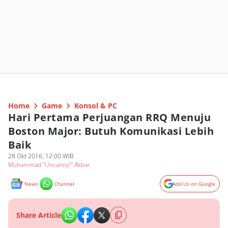
Home
Game
Konsol & PC
Hari Pertama Perjuangan RRQ Menuju
Boston Major: Butuh Komunikasi Lebih
Baik
28 Okt 2016, 12:00 WIB
Muhammad "Uncanny!" Akbar
News
Channel
Add Us on Google
Share Article