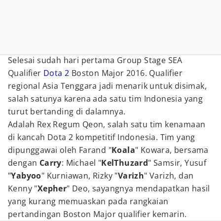
Selesai sudah hari pertama Group Stage SEA
Qualifier
Dota 2
Boston Major 2016. Qualifier
regional Asia Tenggara jadi menarik untuk disimak,
salah satunya karena ada satu tim Indonesia yang
turut bertanding di dalamnya.
Adalah Rex Regum Qeon, salah satu tim kenamaan
di kancah Dota 2 kompetitif Indonesia. Tim yang
dipunggawai oleh Farand "
Koala
" Kowara, bersama
dengan
Carry
: Michael "
KelThuzard
" Samsir, Yusuf
"
Yabyoo
" Kurniawan, Rizky "
Varizh
" Varizh, dan
Kenny "
Xepher
" Deo, sayangnya mendapatkan hasil
yang kurang memuaskan pada rangkaian
pertandingan Boston Major qualifier kemarin.