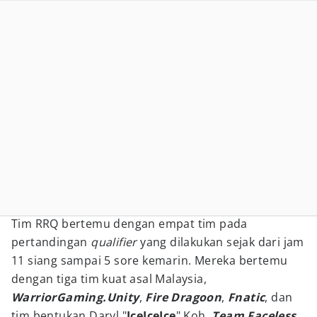
Tim RRQ bertemu dengan empat tim pada
pertandingan
qualifier
yang dilakukan sejak dari jam
11 siang sampai 5 sore kemarin. Mereka bertemu
dengan tiga tim kuat asal Malaysia,
WarriorGaming.Unity
,
Fire Dragoon
,
Fnatic
, dan
tim bentukan Daryl "
IceIceIce
" Koh,
Team Faceless
.