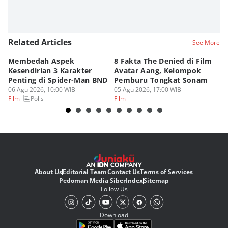
Related Articles
See More
Membedah Aspek
8 Fakta The Denied di Film
P
Kesendirian 3 Karakter
Avatar Aang, Kelompok
Da
Penting di Spider-Man BND
Pemburu Tongkat Sonam
M
06 Agu 2026, 10:00 WIB
05 Agu 2026, 17:00 WIB
05
Polls
Film
Film
Fi
About Us
Editorial Team
Contact Us
Terms of Services
Pedoman Media Siber
Index
Sitemap
Follow Us
Download