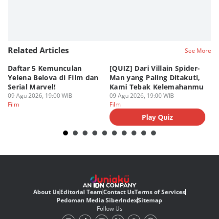
Related Articles
See More
Daftar 5 Kemunculan
[QUIZ] Dari Villain Spider-
3
Yelena Belova di Film dan
Man yang Paling Ditakuti,
Te
Serial Marvel!
Kami Tebak Kelemahanmu
Te
09 Agu 2026, 19:00 WIB
09 Agu 2026, 19:00 WIB
09
Film
Film
Fi
Play Quiz
About Us
Editorial Team
Contact Us
Terms of Services
Pedoman Media Siber
Index
Sitemap
Follow Us