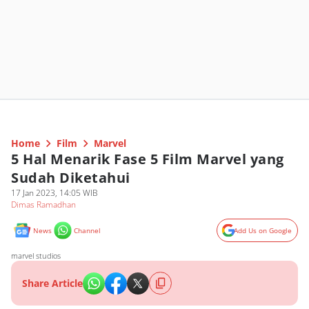
Home
Film
Marvel
5 Hal Menarik Fase 5 Film Marvel yang
Sudah Diketahui
17 Jan 2023, 14:05 WIB
Dimas Ramadhan
News
Channel
Add Us on Google
marvel studios
Share Article