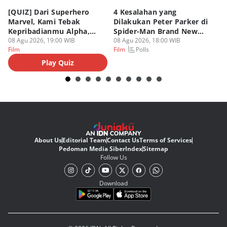
[QUIZ] Dari Superhero
4 Kesalahan yang
4 
Marvel, Kami Tebak
Dilakukan Peter Parker di
Fa
Kepribadianmu Alpha,
Spider-Man Brand New
A
Beta, atau Omega
08 Agu 2026, 19:00 WIB
Day
08 Agu 2026, 18:00 WIB
08
Polls
Film
Film
Fi
Play Quiz
About Us
Editorial Team
Contact Us
Terms of Services
Pedoman Media Siber
Index
Sitemap
Follow Us
Download