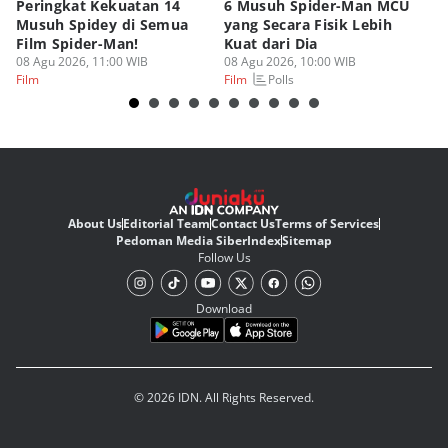
Peringkat Kekuatan 14
6 Musuh Spider-Man MCU
4 
Musuh Spidey di Semua
yang Secara Fisik Lebih
Ye
Film Spider-Man!
Kuat dari Dia
B
08 Agu 2026, 11:00 WIB
08 Agu 2026, 10:00 WIB
07
Polls
Film
Film
Fi
About Us
Editorial Team
Contact Us
Terms of Services
Pedoman Media Siber
Index
Sitemap
Follow Us
Download
© 2026 IDN. All Rights Reserved.