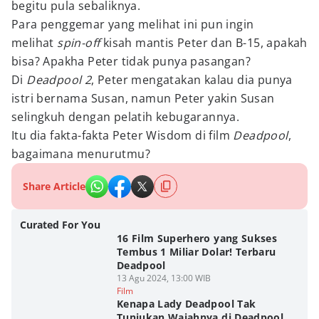
begitu pula sebaliknya.
Para penggemar yang melihat ini pun ingin
melihat
spin-off
kisah mantis Peter dan B-15, apakah
bisa? Apakha Peter tidak punya pasangan?
Di
Deadpool 2
, Peter mengatakan kalau dia punya
istri bernama Susan, namun Peter yakin Susan
selingkuh dengan pelatih kebugarannya.
Itu dia fakta-fakta Peter Wisdom di film
Deadpool
,
bagaimana menurutmu?
Share Article
Curated For You
16 Film Superhero yang Sukses
Tembus 1 Miliar Dolar! Terbaru
Deadpool
13 Agu 2024, 13:00 WIB
Film
Kenapa Lady Deadpool Tak
Tunjukan Wajahnya di Deadpool