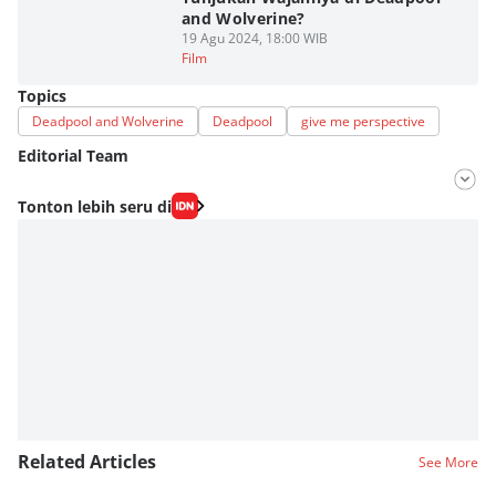
and Wolverine?
19 Agu 2024, 18:00 WIB
Film
Topics
Deadpool and Wolverine
Deadpool
give me perspective
Editorial Team
Editor
Tonton lebih seru di
Fahrul Razi Uni Nurullah
Editor
Dimas Ramadhan
Related Articles
See More