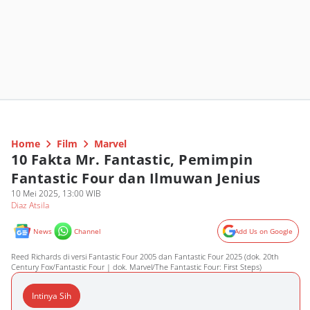
Home
Film
Marvel
10 Fakta Mr. Fantastic, Pemimpin
Fantastic Four dan Ilmuwan Jenius
10 Mei 2025, 13:00 WIB
Diaz Atsila
News
Channel
Add Us on Google
Reed Richards di versi Fantastic Four 2005 dan Fantastic Four 2025 (dok. 20th
Century Fox/Fantastic Four | dok. Marvel/The Fantastic Four: First Steps)
Intinya Sih