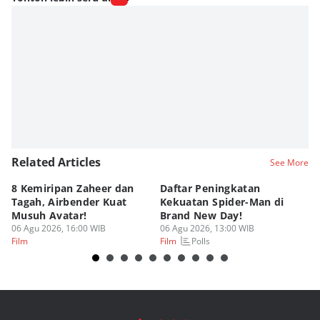
Fahrul Razi Uni Nurullah
Editor
Diaz Atsila
Related Articles
See More
8 Kemiripan Zaheer dan
Daftar Peningkatan
Ke
Tagah, Airbender Kuat
Kekuatan Spider-Man di
Ra
Musuh Avatar!
Brand New Day!
Br
06 Agu 2026, 16:00 WIB
06 Agu 2026, 13:00 WIB
Te
06
Polls
Film
Film
Fi