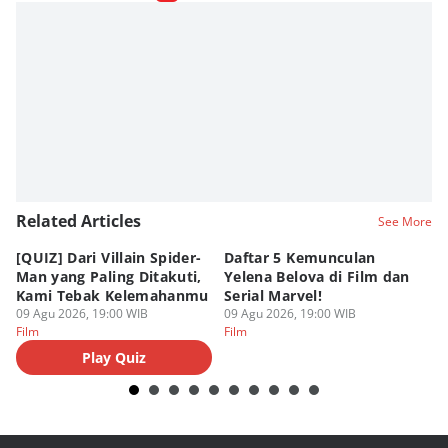
Related Articles
See More
[QUIZ] Dari Villain Spider-
Daftar 5 Kemunculan
3
Man yang Paling Ditakuti,
Yelena Belova di Film dan
Te
Kami Tebak Kelemahanmu
Serial Marvel!
Te
09 Agu 2026, 19:00 WIB
09 Agu 2026, 19:00 WIB
09
Film
Film
Fi
Play Quiz