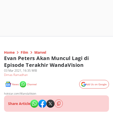
Home
Film
Marvel
Evan Peters Akan Muncul Lagi di
Episode Terakhir WandaVision
03 Mar 2021, 16:35 WIB
Dimas Ramadhan
News
Channel
Add Us on Google
hotstar.com/WandaVision
Share Article