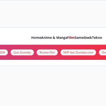
Home
Anime & Manga
Film
Game
Geek
Tekno
i IDN
Quiz Duniaku
Review Film
MVP dari Duniaku.com
On