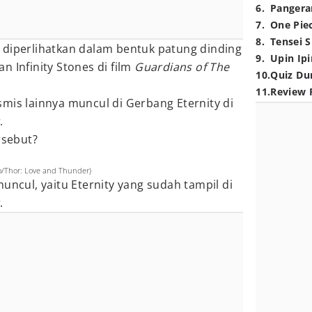
6
.
Pangera
7
.
One Pie
8
.
Tensei S
 diperlihatkan dalam bentuk patung dinding
9
.
Upin Ipi
n Infinity Stones di film
Guardians of The
10
.
Quiz Du
11
.
Review 
mis lainnya muncul di Gerbang Eternity di
.
rsebut?
io/Thor: Love and Thunder)
uncul, yaitu Eternity yang sudah tampil di
.