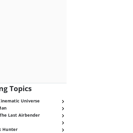
ng Topics
Cinematic Universe
Man
The Last Airbender
x Hunter