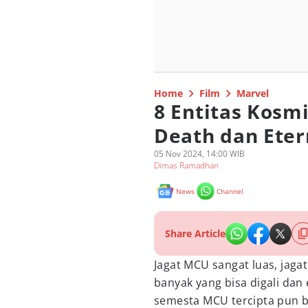
Home
Film
Marvel
8 Entitas Kosm
Death dan Eter
05 Nov 2024, 14:00 WIB
Dimas Ramadhan
News
Channel
Share Article
Jagat MCU sangat luas, jaga
banyak yang bisa digali dan
semesta MCU tercipta pun 