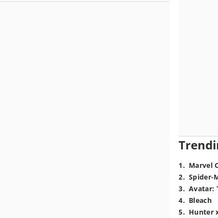
Trendi
1
.
Marvel 
2
.
Spider-
3
.
Avatar: 
4
.
Bleach
5
.
Hunter 