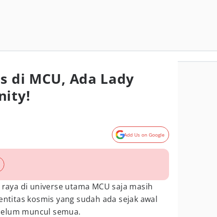
is di MCU, Ada Lady
nity!
Add Us on Google
t raya di universe utama MCU saja masih
 entitas kosmis yang sudah ada sejak awal
belum muncul semua.