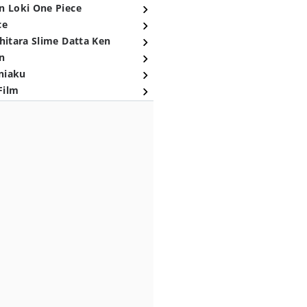
n Loki One Piece
ce
hitara Slime Datta Ken
n
niaku
Film