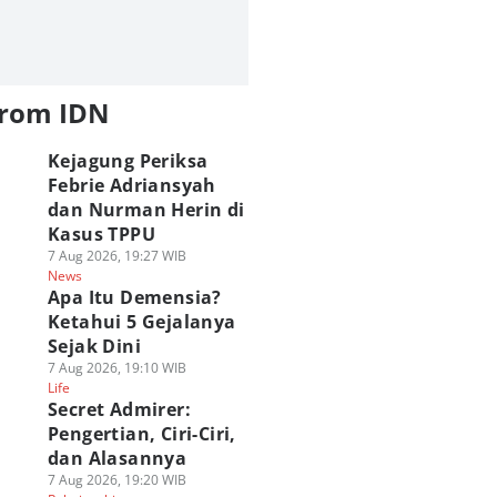
from IDN
Kejagung Periksa
Febrie Adriansyah
dan Nurman Herin di
Kasus TPPU
7 Aug 2026, 19:27 WIB
News
Apa Itu Demensia?
Ketahui 5 Gejalanya
Sejak Dini
7 Aug 2026, 19:10 WIB
Life
Secret Admirer:
Pengertian, Ciri-Ciri,
dan Alasannya
7 Aug 2026, 19:20 WIB