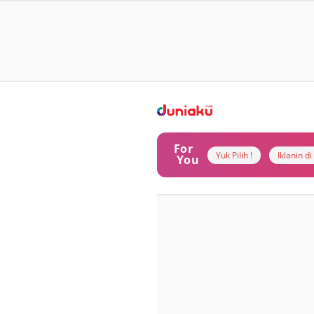
For
Yuk Pilih !
Iklanin d
You