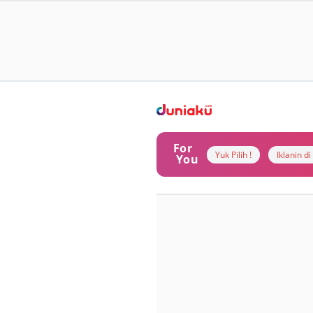
For
Yuk Pilih !
Iklanin d
You