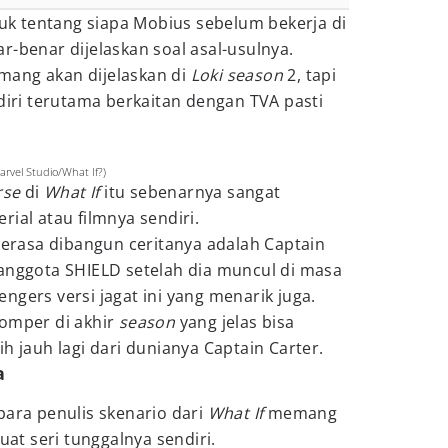
njuk tentang siapa Mobius sebelum bekerja di
r-benar dijelaskan soal asal-usulnya.
mang akan dijelaskan di
Loki season
2, tapi
ndiri terutama berkaitan dengan TVA pasti
arvel Studio/What If?)
rse
di
What If
itu sebenarnya sangat
ial atau filmnya sendiri.
 terasa dibangun ceritanya adalah Captain
 anggota SHIELD setelah dia muncul di masa
ngers versi jagat ini yang menarik juga.
tomper di akhir
season
yang jelas bisa
h jauh lagi dari dunianya Captain Carter.
a
para penulis skenario dari
What If
memang
t seri tunggalnya sendiri.