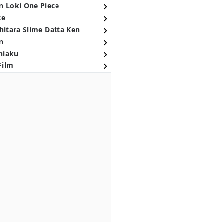
n Loki One Piece
ce
hitara Slime Datta Ken
n
niaku
Film