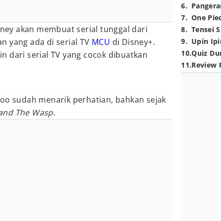
6
.
Pangera
7
.
One Pie
isney akan membuat serial tunggal dari
8
.
Tensei S
n yang ada di serial TV
MCU
di Disney+.
9
.
Upin Ipi
10
.
Quiz Du
ain dari serial TV yang cocok dibuatkan
11
.
Review 
Woo sudah menarik perhatian, bahkan sejak
and The Wasp
.