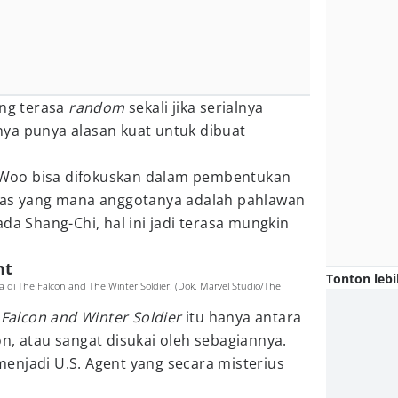
ang terasa
random
sekali jika serialnya
ya punya alasan kuat untuk dibuat
my Woo bisa difokuskan dalam pembentukan
las yang mana anggotanya adalah pahlawan
da Shang-Chi, hal ini jadi terasa mungkin
nt
Tonton lebi
a di The Falcon and The Winter Soldier. (Dok. Marvel Studio/The
i
Falcon and Winter Soldier
itu hanya antara
n, atau sangat disukai oleh sebagiannya.
enjadi U.S. Agent yang secara misterius