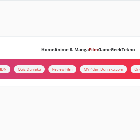
Home
Anime & Manga
Film
Game
Geek
Tekno
i IDN
Quiz Duniaku
Review Film
MVP dari Duniaku.com
On