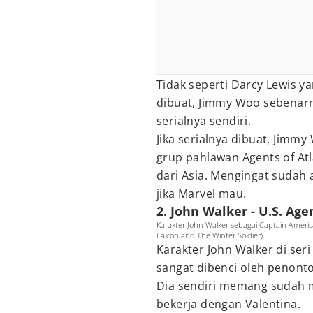
Tidak seperti Darcy Lewis y
dibuat, Jimmy Woo sebenarn
serialnya sendiri.
Jika serialnya dibuat, Jim
grup pahlawan Agents of At
dari Asia. Mengingat sudah a
jika Marvel mau.
2. John Walker - U.S. Age
Karakter John Walker sebagai Captain Americ
Falcon and The Winter Soldier)
Karakter John Walker di ser
sangat dibenci oleh penonto
Dia sendiri memang sudah m
bekerja dengan Valentina.