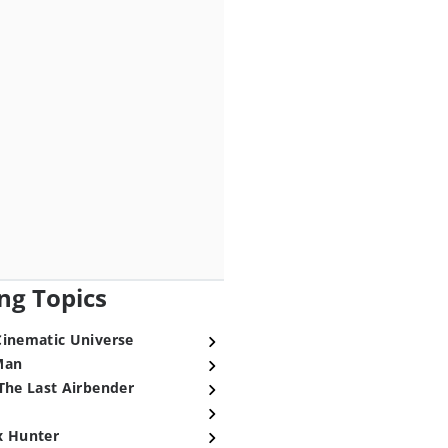
ng Topics
Cinematic Universe
Man
The Last Airbender
x Hunter