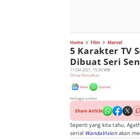
Home
Film
Marvel
5 Karakter TV 
Dibuat Seri Sen
11 Okt 2021, 15:30 WIB
Dimas Ramadhan
News
Channel
berbagai sumber
Share Article
Seperti yang kita tahu, Agat
serial
WandaVision
akan men