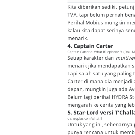
Kita diberikan sedikit petu
TVA, tapi belum pernah bena
Perihal Mobius mungkin me
kalau kita dapat serinya se
menarik.
4. Captain Carter
Captain Carter di What If? episode 9. (Dok. M
Setiap karakter dari
multive
menarik jika mendapatkan ser
Tapi salah satu yang paling
Carter di mana dia menjadi
depan, mungkin juga ada Ave
Belum lagi perihal HYDRA S
mengarah ke cerita yang lebi
5. Star-Lord versi T'Chall
disneyplus.com/what if
Untuk yang ini, sebenarnya 
punya rencana untuk membua