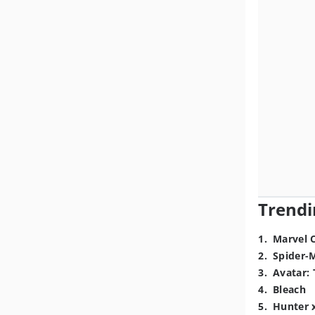
Trendi
1
.
Marvel 
2
.
Spider-
3
.
Avatar: 
4
.
Bleach
5
.
Hunter 