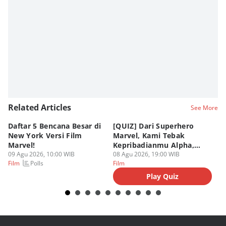
Related Articles
See More
Daftar 5 Bencana Besar di
[QUIZ] Dari Superhero
4 
New York Versi Film
Marvel, Kami Tebak
Di
Marvel!
Kepribadianmu Alpha,
S
09 Agu 2026, 10:00 WIB
Beta, atau Omega
08 Agu 2026, 19:00 WIB
D
08
Polls
Film
Film
Fi
Play Quiz