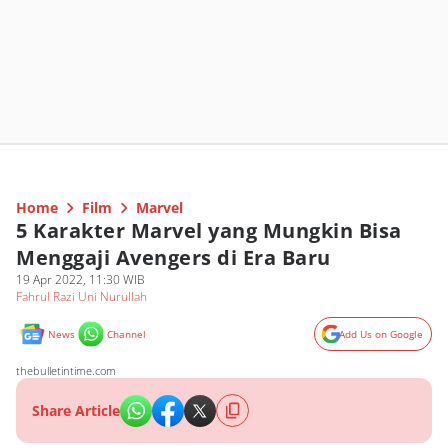
Home
Film
Marvel
5 Karakter Marvel yang Mungkin Bisa
Menggaji Avengers di Era Baru
19 Apr 2022, 11:30 WIB
Fahrul Razi Uni Nurullah
News
Channel
Add Us on Google
thebulletintime.com
Share Article