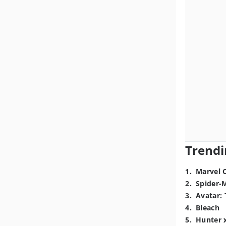
Trendi
1
.
Marvel 
2
.
Spider-
3
.
Avatar: 
4
.
Bleach
5
.
Hunter 