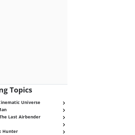
ng Topics
Cinematic Universe
Man
The Last Airbender
x Hunter