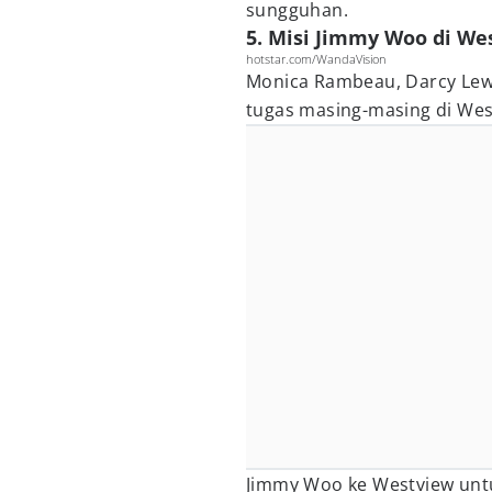
sungguhan.
5. Misi Jimmy Woo di We
hotstar.com/WandaVision
Monica Rambeau, Darcy Lew
tugas masing-masing di Wes
Jimmy Woo ke Westview untu