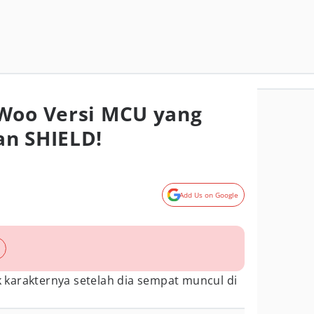
 Woo Versi MCU yang
an SHIELD!
Add Us on Google
karakternya setelah dia sempat muncul di