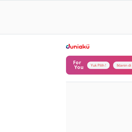
For
Yuk Pilih !
Iklanin d
You