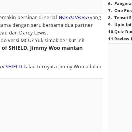
6
.
Pangera
7
.
One Pie
emakin bersinar di serial
WandaVision
yang
8
.
Tensei S
sama dengan seru bersama dua partner
9
.
Upin Ipi
10
.
Quiz Du
au dan Darcy Lewis.
11
.
Review 
oo versi MCU? Yuk simak berikut ini!
s of SHIELD, Jimmy Woo mantan
 of
SHIELD
kalau ternyata Jimmy Woo adalah