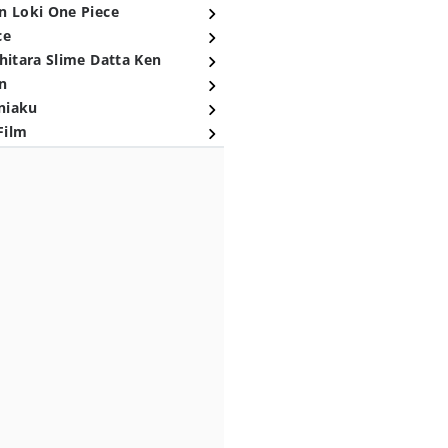
n Loki One Piece
ce
hitara Slime Datta Ken
n
niaku
Film