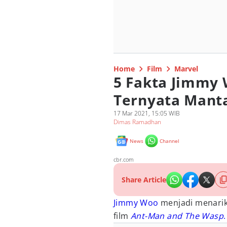
Home
Film
Marvel
5 Fakta Jimmy
Ternyata Mant
17 Mar 2021, 15:05 WIB
Dimas Ramadhan
News
Channel
cbr.com
Share Article
Jimmy Woo
menjadi menarik 
film
Ant-Man and The Wasp
.