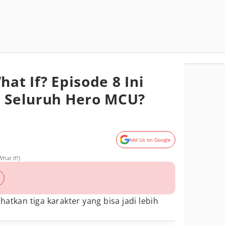
hat If? Episode 8 Ini
i Seluruh Hero MCU?
Add Us on Google
hat If?)
atkan tiga karakter yang bisa jadi lebih