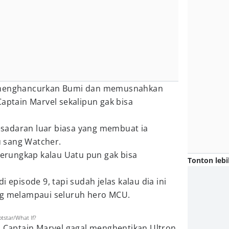
h menghancurkan Bumi dan memusnahkan
Captain Marvel sekalipun gak bisa
sadaran luar biasa yang membuat ia
 sang Watcher.
 terungkap kalau Uatu pun gak bisa
Tonton lebi
i episode 9, tapi sudah jelas kalau dia ini
ng melampaui seluruh hero MCU.
star/What If?
n Captain Marvel gagal menghentikan Ultron.