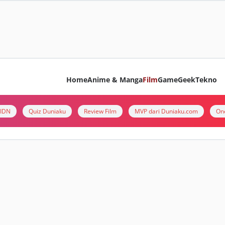
Home
Anime & Manga
Film
Game
Geek
Tekno
i IDN
Quiz Duniaku
Review Film
MVP dari Duniaku.com
On