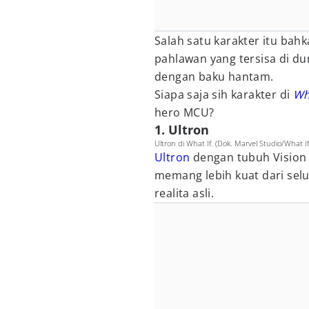
Salah satu karakter itu ba
pahlawan yang tersisa di du
dengan baku hantam.
Siapa saja sih karakter di
Wh
hero MCU?
1. Ultron
Ultron di What If. (Dok. Marvel Studio/What If
Ultron
dengan tubuh Vision i
memang lebih kuat dari se
realita asli.