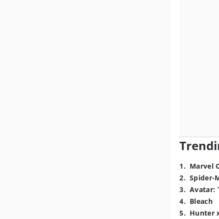
Trendi
1
.
Marvel 
2
.
Spider-
3
.
Avatar: 
4
.
Bleach
5
.
Hunter 