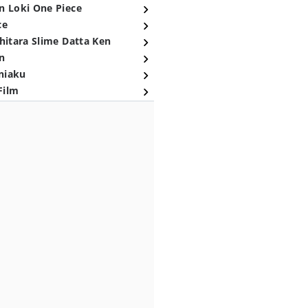
n Loki One Piece
ce
hitara Slime Datta Ken
n
niaku
Film