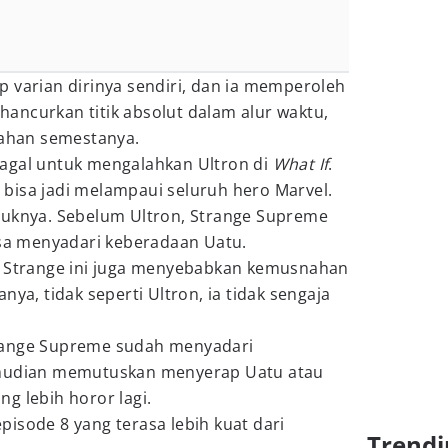
 varian dirinya sendiri, dan ia memperoleh
ancurkan titik absolut dalam alur waktu,
han semestanya.
agal untuk mengalahkan Ultron di
What If
.
bisa jadi melampaui seluruh hero Marvel.
juknya. Sebelum Ultron, Strange Supreme
isa menyadari keberadaan Uatu.
kir, Strange ini juga menyebabkan kemusnahan
nya, tidak seperti Ultron, ia tidak sengaja
range Supreme sudah menyadari
emudian memutuskan menyerap Uatu atau
ang lebih horor lagi.
episode 8 yang terasa lebih kuat dari
Trendi