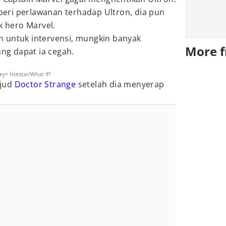
ri perlawanan terhadap Ultron, dia pun
k hero Marvel.
 untuk intervensi, mungkin banyak
More 
ang dapat ia cegah.
ey+ Hotstar/What If?
ujud
Doctor Strange
setelah dia menyerap