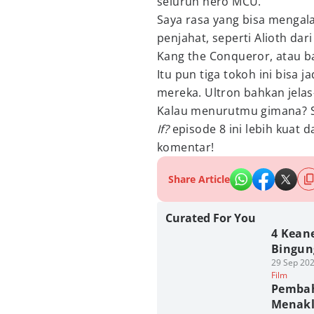
seluruh hero MCU.
Saya rasa yang bisa mengal
penjahat, seperti Alioth da
Kang the Conqueror, atau b
Itu pun tiga tokoh ini bisa 
mereka. Ultron bahkan jela
Kalau menurutmu gimana? Se
If?
episode 8 ini lebih kuat
komentar!
Share Article
Curated For You
4 Keane
Bingun
29 Sep 202
Film
Pembah
Menakl