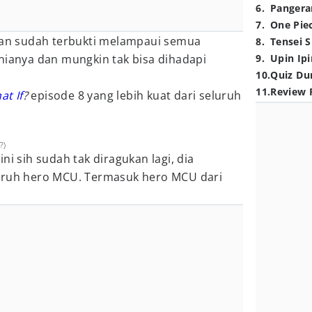
6
.
Pangera
7
.
One Pie
hkan sudah terbukti melampaui semua
8
.
Tensei S
nianya dan mungkin tak bisa dihadapi
9
.
Upin Ipi
10
.
Quiz Du
11
.
Review 
at If
?
episode 8 yang lebih kuat dari seluruh
?)
ni sih sudah tak diragukan lagi, dia
luruh hero MCU. Termasuk hero MCU dari