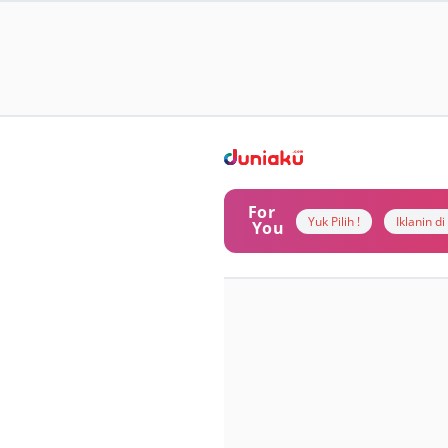
For
Yuk Pilih !
Iklanin d
You