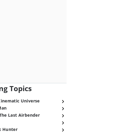
ng Topics
Cinematic Universe
Man
The Last Airbender
x Hunter