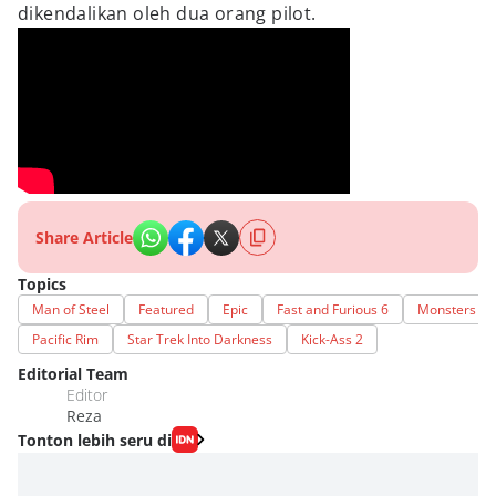
dikendalikan oleh dua orang pilot.
Share Article
Topics
Man of Steel
Featured
Epic
Fast and Furious 6
Monsters Uni
Pacific Rim
Star Trek Into Darkness
Kick-Ass 2
Editorial Team
Editor
Reza
Tonton lebih seru di