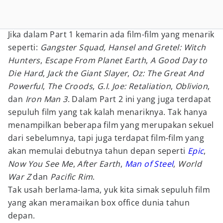
Jika dalam Part 1 kemarin ada film-film yang menarik
seperti:
Gangster Squad,
Hansel and Gretel: Witch
Hunters
,
Escape From Planet Earth
,
A Good Day to
Die Hard
,
Jack the Giant Slayer
,
Oz: The Great And
Powerful
,
The Croods
,
G.I. Joe: Retaliation
,
Oblivion
,
dan
Iron Man 3
. Dalam Part 2 ini yang juga terdapat
sepuluh film yang tak kalah menariknya. Tak hanya
menampilkan beberapa film yang merupakan sekuel
dari sebelumnya, tapi juga terdapat film-film yang
akan memulai debutnya tahun depan seperti
Epic
,
Now You See Me
,
After Earth
,
Man of Steel
,
World
War Z
dan
Pacific Rim
.
Tak usah berlama-lama, yuk kita simak sepuluh film
yang akan meramaikan box office dunia tahun
depan.