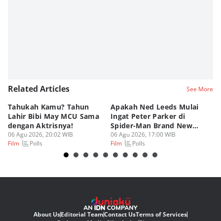
Related Articles
See More
Tahukah Kamu? Tahun
Apakah Ned Leeds Mulai
8 
Lahir Bibi May MCU Sama
Ingat Peter Parker di
Ta
dengan Aktrisnya!
Spider-Man Brand New
M
06 Agu 2026, 20:02 WIB
Day?
06 Agu 2026, 17:00 WIB
06
Polls
Polls
Film
Film
Fi
About Us
Editorial Team
Contact Us
Terms of Services