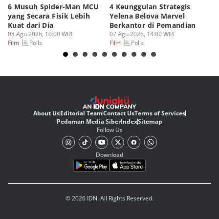
6 Musuh Spider-Man MCU
4 Keunggulan Strategis
3 
yang Secara Fisik Lebih
Yelena Belova Marvel
Te
Kuat dari Dia
Berkantor di Pemandian
un
08 Agu 2026, 10:00 WIB
07 Agu 2026, 14:00 WIB
07
Polls
Polls
Film
Film
Fi
About Us
Editorial Team
Contact Us
Terms of Services
Pedoman Media Siber
Index
Sitemap
Follow Us
Download
© 2026 IDN. All Rights Reserved.