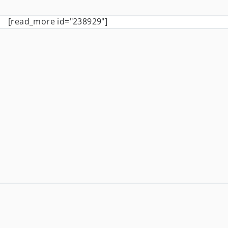
[read_more id="238929"]