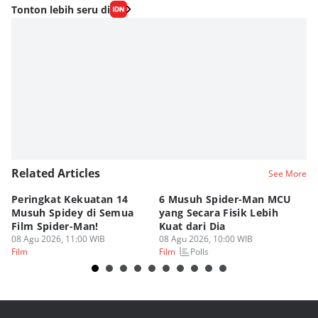
Tonton lebih seru di
Related Articles
See More
Peringkat Kekuatan 14
6 Musuh Spider-Man MCU
4 
Musuh Spidey di Semua
yang Secara Fisik Lebih
Ye
Film Spider-Man!
Kuat dari Dia
B
08 Agu 2026, 11:00 WIB
08 Agu 2026, 10:00 WIB
07
Polls
Film
Film
Fi