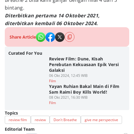
Breathe 2
bisa kami ganjar dengan nilai 4 dari 5
bintang.
Diterbitkan pertama 14 Oktober 2021,
diterbitkan kembali 06 Oktober 2024.
Share Article
Curated For You
Review Film: Dune, Kisah
Perebutan Kekuasaan Epik Versi
Galaksi
06 Okt 2024, 12:45 WIB
Film
Yayan Ruhian Bakal Main di Film
Sam Raimi Boy Kills World!
08 Okt 2021, 16:30 WIB
Film
Topics
review film
review
Don't Breathe
give me perspective
Editorial Team