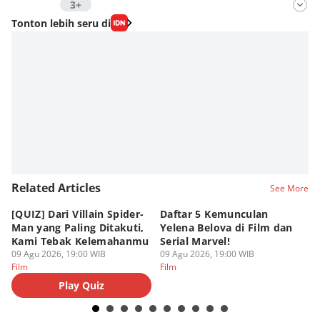
3+
Editor
Tonton lebih seru di
Fahrul Razi Uni Nurullah
Editor
Estu Putro Wibowo
Editor
Eddy Rusmanto
Related Articles
See More
[QUIZ] Dari Villain Spider-
Daftar 5 Kemunculan
3
Man yang Paling Ditakuti,
Yelena Belova di Film dan
Te
Kami Tebak Kelemahanmu
Serial Marvel!
Te
09 Agu 2026, 19:00 WIB
09 Agu 2026, 19:00 WIB
09
Film
Film
Fi
Play Quiz