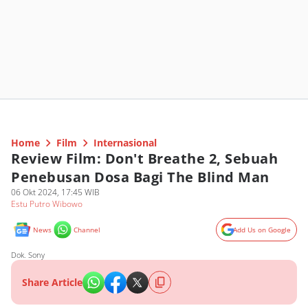
Home
Film
Internasional
Review Film: Don't Breathe 2, Sebuah
Penebusan Dosa Bagi The Blind Man
06 Okt 2024, 17:45 WIB
Estu Putro Wibowo
News
Channel
Add Us on Google
Dok. Sony
Share Article