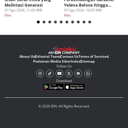
Melintasi Generasi
Yelena Belova hingga
de
07 Agu 2026, 11:00 WIB
Spider-Man BND
07 Agu 2026, 10:00 WIB
06
Film
Film
Fi
About Us
Editorial Team
Contact Us
Terms of Services
Pedoman Media Siber
Index
Sitemap
Follow Us
Download
© 2026 IDN. All Rights Reserved.