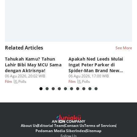
Related Articles
See More
Tahukah Kamu? Tahun
Apakah Ned Leeds Mulai
8 
Lahir Bibi May MCU Sama
Ingat Peter Parker di
Ta
dengan Aktrisnya!
Spider-Man Brand New
M
06 Agu 2026, 20:02 WIB
Day?
06 Agu 2026, 17:00 WIB
06
Polls
Polls
Film
Film
Fi
About Us
Editorial Team
Contact Us
Terms of Services
Pedoman Media Siber
Index
Sitemap
Follow Us