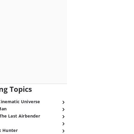
ng Topics
Cinematic Universe
Man
The Last Airbender
x Hunter