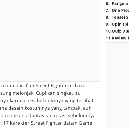
6
.
Pangera
7
.
One Pie
8
.
Tensei S
9
.
Upin Ipi
10
.
Quiz Du
11
.
Review 
rdana dari film Street Fighter terbaru,
ung melonjak. Cuplikan singkat itu
ya karena aksi bela dirinya yang terlihat
arena desain kostumnya yang tampak jauh
bandingkan adaptasi-adaptasi sebelumnya.
n 17 Karakter Street Fighter dalam Game