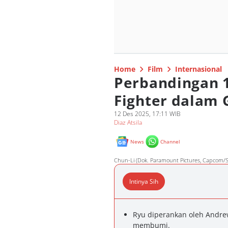
Home
Film
Internasional
Perbandingan 1
Fighter dalam 
12 Des 2025, 17:11 WIB
Diaz Atsila
News
Channel
Chun-Li (Dok. Paramount Pictures, Capcom/St
Intinya Sih
Ryu diperankan oleh Andre
membumi.