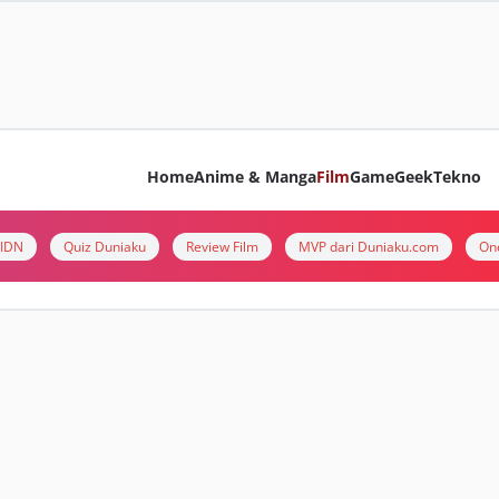
Home
Anime & Manga
Film
Game
Geek
Tekno
i IDN
Quiz Duniaku
Review Film
MVP dari Duniaku.com
On