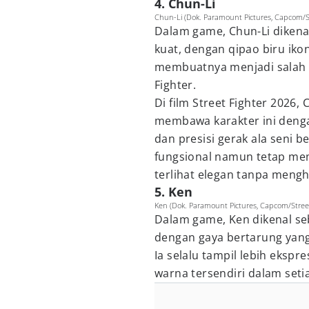
4. Chun-Li
Chun-Li (Dok. Paramount Pictures, Capcom/St
Dalam game, Chun-Li dikenal
kuat, dengan qipao biru ik
membuatnya menjadi salah sa
Fighter.
Di film Street Fighter 2026,
membawa karakter ini deng
dan presisi gerak ala seni b
fungsional namun tetap mem
terlihat elegan tanpa mengh
5. Ken
Ken (Dok. Paramount Pictures, Capcom/Street
Dalam game, Ken dikenal seb
dengan gaya bertarung yang
Ia selalu tampil lebih ekspr
warna tersendiri dalam seti