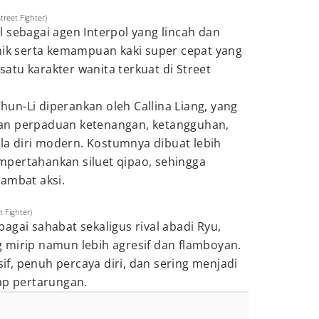
reet Fighter)
 sebagai agen Interpol yang lincah dan
onik serta kemampuan kaki super cepat yang
tu karakter wanita terkuat di Street
 Chun-Li diperankan oleh Callina Liang, yang
an perpaduan ketenangan, ketangguhan,
ela diri modern. Kostumnya dibuat lebih
pertahankan siluet qipao, sehingga
ambat aksi.
 Fighter)
agai sahabat sekaligus rival abadi Ryu,
 mirip namun lebih agresif dan flamboyan.
esif, penuh percaya diri, dan sering menjadi
ap pertarungan.