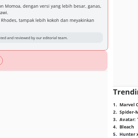
on Momoa, dengan versi yang lebih besar, ganas,
awi.
y Rhodes, tampak lebih kokoh dan meyakinkan
ted and reviewed by our editorial team.
Trendi
1
.
Marvel 
2
.
Spider-
3
.
Avatar: 
4
.
Bleach
5
.
Hunter 