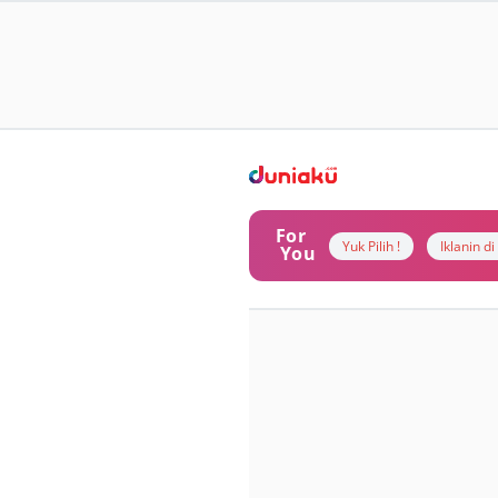
For
Yuk Pilih !
Iklanin d
You