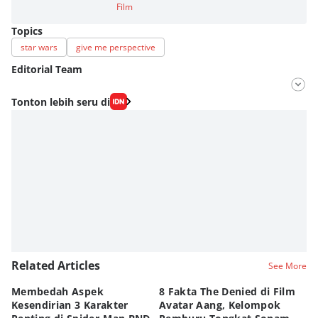
Film
Topics
star wars
give me perspective
Editorial Team
Editor
Tonton lebih seru di
Fahrul Razi Uni Nurullah
Editor
Bunga Semesta Int
Related Articles
See More
Membedah Aspek
8 Fakta The Denied di Film
P
Kesendirian 3 Karakter
Avatar Aang, Kelompok
Da