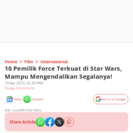
Home
Film
Internasional
10 Pemilik Force Terkuat di Star Wars,
Mampu Mengendalikan Segalanya!
14 Apr 2023, 02:30 WIB
Bunga Semesta Int
News
Channel
Add Us on Google
dok. Lucasfilm/Star Wars
Share Article