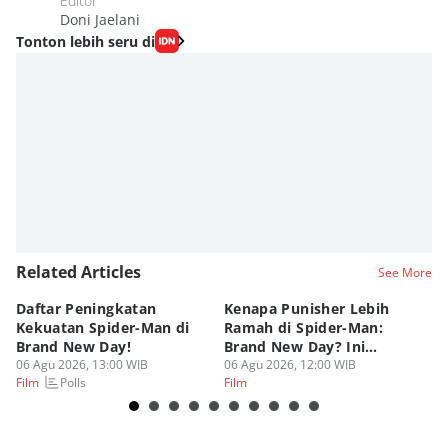
Editor
Doni Jaelani
Tonton lebih seru di
Related Articles
See More
Daftar Peningkatan
Kenapa Punisher Lebih
M
Kekuatan Spider-Man di
Ramah di Spider-Man:
Ke
Brand New Day!
Brand New Day? Ini
Pe
06 Agu 2026, 13:00 WIB
Teorinya
06 Agu 2026, 12:00 WIB
06
Polls
Film
Film
Fi