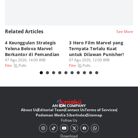
Related Articles
See More
4 Keunggulan Strategis
3 Hero Film Marvel yang
Ul
Yelena Belova Marvel
Ternyata Terlalu Kuat
Ki
Berkantor di Pemandian
untuk Dilawan Punisher!
Me
07 Agu 2026, 14:00 WIB
07 Agu 2026, 12:00 WIB
07
Polls
Polls
Film
Film
Fi
About Us
Editorial Team
Contact Us
Terms of Services
Pedoman Media Siber
Index
Sitemap
Follow Us
Download