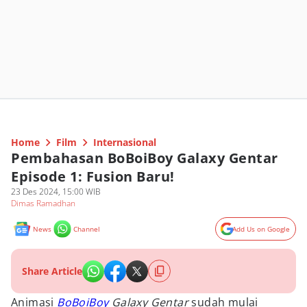
Home
Film
Internasional
Pembahasan BoBoiBoy Galaxy Gentar
Episode 1: Fusion Baru!
23 Des 2024, 15:00 WIB
Dimas Ramadhan
News
Channel
Add Us on Google
Share Article
Animasi
BoBoiBoy
Galaxy Gentar
sudah mulai