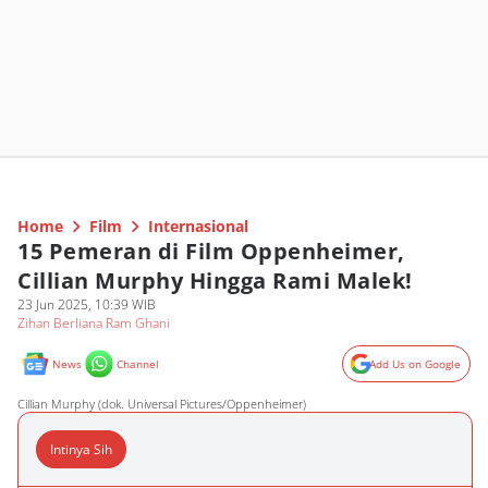
Home
Film
Internasional
15 Pemeran di Film Oppenheimer,
Cillian Murphy Hingga Rami Malek!
23 Jun 2025, 10:39 WIB
Zihan Berliana Ram Ghani
News
Channel
Add Us on Google
Cillian Murphy (dok. Universal Pictures/Oppenheimer)
Intinya Sih