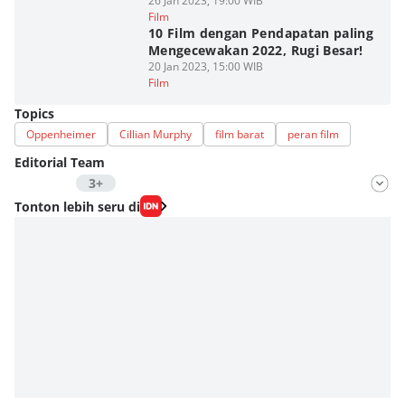
26 Jan 2023, 19:00 WIB
Film
10 Film dengan Pendapatan paling
Mengecewakan 2022, Rugi Besar!
20 Jan 2023, 15:00 WIB
Film
Topics
Oppenheimer
Cillian Murphy
film barat
peran film
Editorial Team
3+
Editor
Tonton lebih seru di
Nadia Agatha Pramesthi
Editor
Zihan Berliana Ram Ghani
Editor
Bunga Semesta Int
Editor
Fahreza Murnanda
Editor