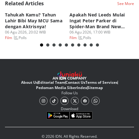
Related Articles
See More
Eddy Rusmanto
Tahukah Kamu? Tahun
Apakah Ned Leeds Mulai
8 
Lahir Bibi May MCU Sama
Ingat Peter Parker di
Ta
dengan Aktrisnya!
Spider-Man Brand New
M
06 Agu 2026, 20:02 WIB
Day?
06 Agu 2026, 17:00 WIB
06
Polls
Polls
Film
Film
Fi
About Us
Editorial Team
Contact Us
Terms of Services
Pedoman Media Siber
Index
Sitemap
Follow Us
Download
© 2026 IDN. All Rights Reserved.