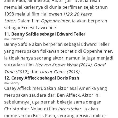
Saint Paul, Minnesota, AS, 21 Juli 1978. Ia telah
memulai kariernya di dunia perfilman sejak tahun
1998 melalui film Halloween
H20: 20 Years
Later.
Dalam film
Oppenheimer,
ia akan berperan
sebagai Ernest Lawrence.
11. Benny Safdie sebagai Edward Teller
dok. IndieWire
Benny Safdie akan berperan sebagai Edward Teller
yang merupakan fisikawan teoretis di Oppenheimer.
Ia tidak hanya seorang aktor, namun ia juga menjadi
sutradara film
Heaven Knows What (2014), Good
Time (2017),
dan
Uncut Gems (2019).
12. Casey Affleck sebagai Boris Pash
dok. Variety
Casey Affleck merupakan aktor asal Amerika yang
merupakan saudara dari Ben Affleck. Aktor ini
sebelumnya juga pernah bekerja sama dengan
Christopher Nolan di film
Interstellar
. Ia akan
memerankan Boris Pash, seorang perwira militer