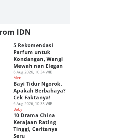
utan 6 Aktor
Kenapa Spider-Man
5 Alasan Agak
ider-Man
Kebal dari Kekuatan
Sayang Habis
erdasarkan Lama
Karakternya Sadie
Spider-Man Brand
emerankan
Sink di BND?
New Day Langsung
rakternya
05 Agu 2026, 09:30 WIB
Doomsday
from IDN
Film
 Agu 2026, 11:00 WIB
05 Agu 2026, 09:00 WIB
Polls
lm
Film
5 Rekomendasi
Parfum untuk
Kondangan, Wangi
Mewah nan Elegan
6 Aug 2026, 10:34 WIB
Men
Bayi Tidur Ngorok,
Apakah Berbahaya?
Cek Faktanya!
6 Aug 2026, 10:33 WIB
Baby
10 Drama China
Kerajaan Rating
Tinggi, Ceritanya
Seru