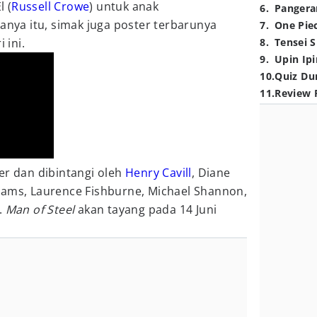
l (
Russell Crowe
) untuk anak
6
.
Pangera
hanya itu, simak juga poster terbarunya
7
.
One Pie
 ini.
8
.
Tensei S
9
.
Upin Ipi
10
.
Quiz Du
11
.
Review 
er dan dibintangi oleh
Henry Cavill
, Diane
dams, Laurence Fishburne, Michael Shannon,
.
Man of Steel
akan tayang pada 14 Juni