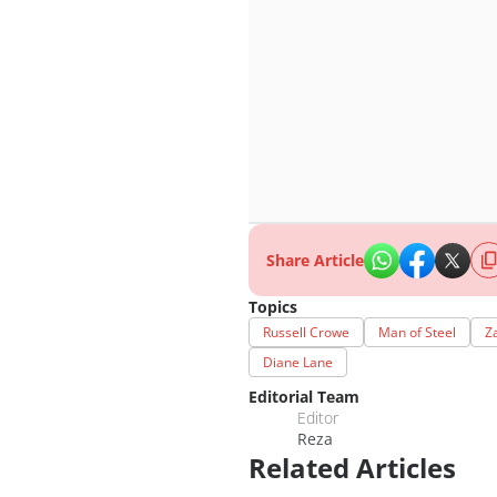
Share Article
Topics
Russell Crowe
Man of Steel
Z
Diane Lane
Editorial Team
Editor
Reza
Related Articles