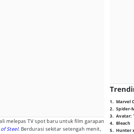
Trendi
1
.
Marvel 
2
.
Spider-
3
.
Avatar: 
ali melepas TV spot baru untuk film garapan
4
.
Bleach
of Steel
. Berdurasi sekitar setengah menit,
5
.
Hunter 