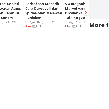
 The Denied
Perbedaan Menarik
5 Antagonis Film
Ur
Avatar Aang,
Cara Daredevil dan
Marvel yang
Sp
ok Pemburu
Spider-Man Melawan
Dikalahkan dengan
B
t Sonam
Punisher
Talk no Jutsu!
M
6, 17:00 WIB
05 Agu 2026, 15:00 WIB
05 Agu 2026, 12:00 WIB
Ka
More 
Polls
Polls
Film
Film
05
Fi