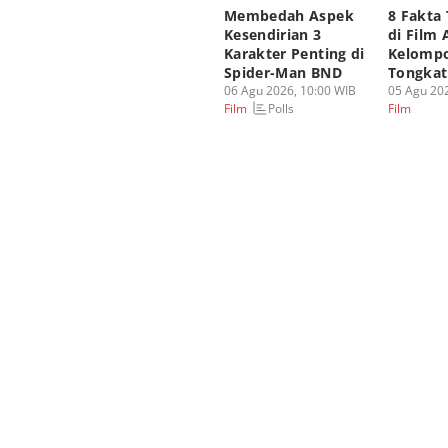
Membedah Aspek
8 Fakta
Kesendirian 3
di Film 
Karakter Penting di
Kelomp
Spider-Man BND
Tongka
06 Agu 2026, 10:00 WIB
05 Agu 202
Polls
Film
Film