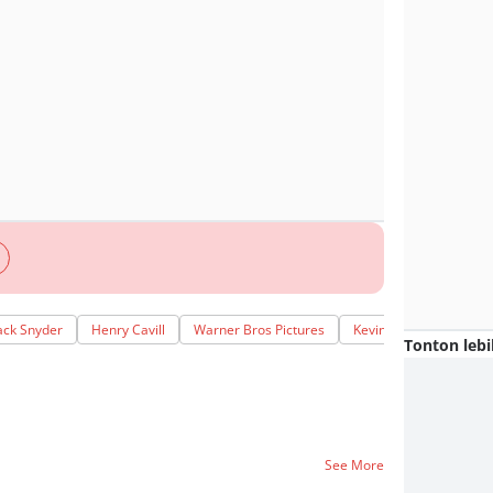
ack Snyder
Henry Cavill
Warner Bros Pictures
Kevin Costner
Tonton lebi
See More