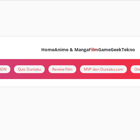
Home
Anime & Manga
Film
Game
Geek
Tekno
i IDN
Quiz Duniaku
Review Film
MVP dari Duniaku.com
On