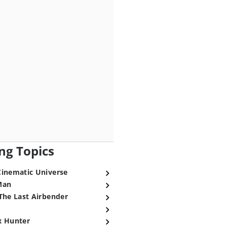
ng Topics
Cinematic Universe
Man
The Last Airbender
x Hunter