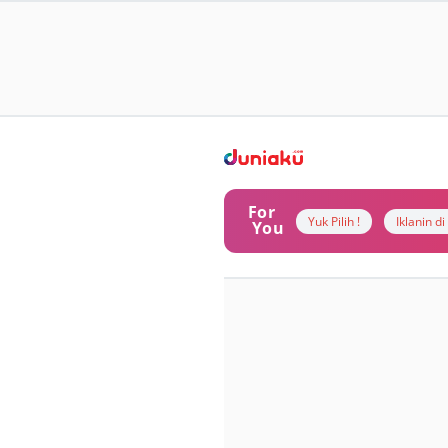
For
Yuk Pilih !
Iklanin d
You