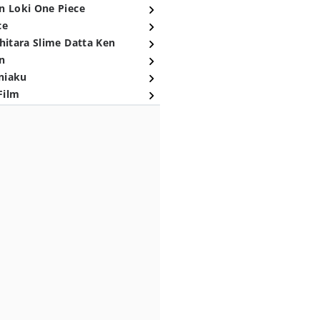
n Loki One Piece
ce
hitara Slime Datta Ken
n
niaku
Film