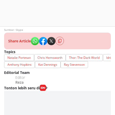
Sumber: Skype
Share Article
Topics
Natalie Portman
Chris Hemsworth
Thor: The Dark World
Idris 
Anthony Hopkins
Kat Dennings
Ray Stevenson
Editorial Team
Editor
Reza
Tonton lebih seru di