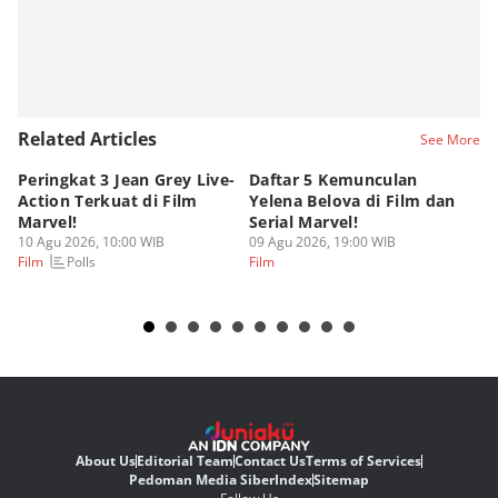
Related Articles
See More
Peringkat 3 Jean Grey Live-
Daftar 5 Kemunculan
[Q
Action Terkuat di Film
Yelena Belova di Film dan
Ma
Marvel!
Serial Marvel!
K
10 Agu 2026, 10:00 WIB
09 Agu 2026, 19:00 WIB
09
Polls
Film
Film
Fi
About Us
Editorial Team
Contact Us
Terms of Services
Pedoman Media Siber
Index
Sitemap