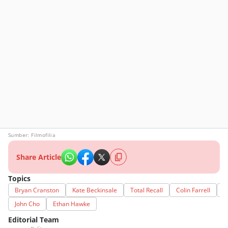
Sumber: Filmofilia
Share Article
Topics
Bryan Cranston
Kate Beckinsale
Total Recall
Colin Farrell
J
John Cho
Ethan Hawke
Editorial Team