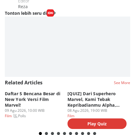
Editor
Reza
Tonton lebih seru di
Related Articles
See More
Daftar 5 Bencana Besar di
[QUIZ] Dari Superhero
4 
New York Versi Film
Marvel, Kami Tebak
Di
Marvel!
Kepribadianmu Alpha,
S
09 Agu 2026, 10:00 WIB
Beta, atau Omega
08 Agu 2026, 19:00 WIB
D
08
Polls
Film
Film
Fi
Play Quiz