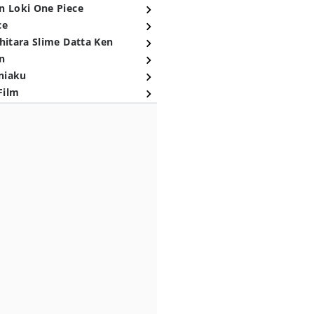
n Loki One Piece
ce
hitara Slime Datta Ken
n
niaku
Film