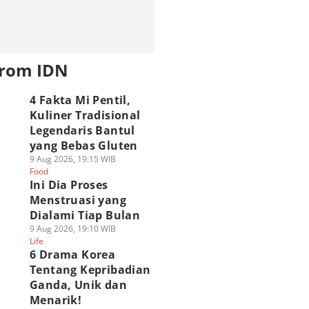
from IDN
4 Fakta Mi Pentil,
Kuliner Tradisional
Legendaris Bantul
yang Bebas Gluten
9 Aug 2026, 19:15 WIB
Food
Ini Dia Proses
Menstruasi yang
Dialami Tiap Bulan
9 Aug 2026, 19:10 WIB
Life
6 Drama Korea
Tentang Kepribadian
Ganda, Unik dan
Menarik!