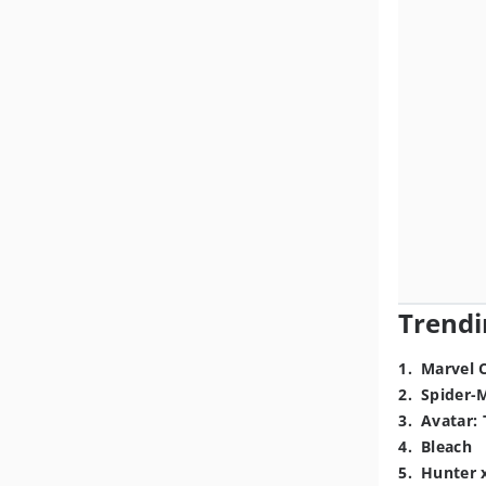
Trendi
1
.
Marvel 
2
.
Spider-
3
.
Avatar: 
4
.
Bleach
5
.
Hunter 