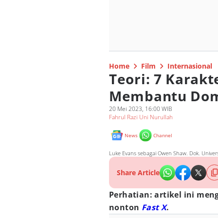
Home
Film
Internasional
Teori: 7 Karak
Membantu Dom 
20 Mei 2023, 16:00 WIB
Fahrul Razi Uni Nurullah
News
Channel
Luke Evans sebagai Owen Shaw. Dok. Univers
Share Article
Perhatian: artikel ini me
nonton
Fast X
.