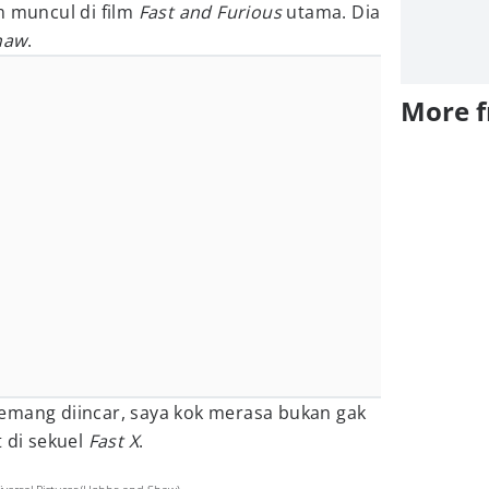
m muncul di film
Fast and Furious
utama. Dia
haw
.
More 
emang diincar, saya kok merasa bukan gak
t di sekuel
Fast X
.