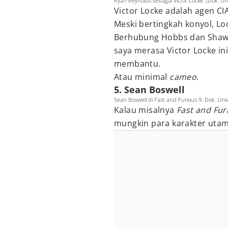
Ryan Reynolds sebagai Victor Locke. (Dok. U
Victor Locke adalah agen CI
Meski bertingkah konyol, Lo
Berhubung Hobbs dan Shaw s
saya merasa Victor Locke in
membantu.
Atau minimal
cameo
.
5. Sean Boswell
Sean Boswell di Fast and Furious 9. Dok. Univ
Kalau misalnya
Fast and Fu
mungkin para karakter utam