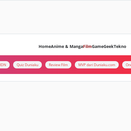
Home
Anime & Manga
Film
Game
Geek
Tekno
i IDN
Quiz Duniaku
Review Film
MVP dari Duniaku.com
On