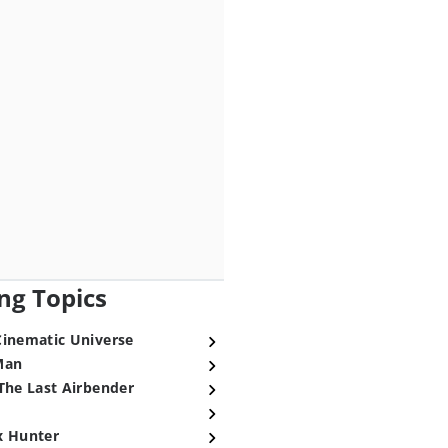
ng Topics
Cinematic Universe
Man
The Last Airbender
x Hunter