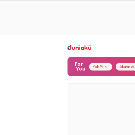
For
Yuk Pilih !
Iklanin d
You