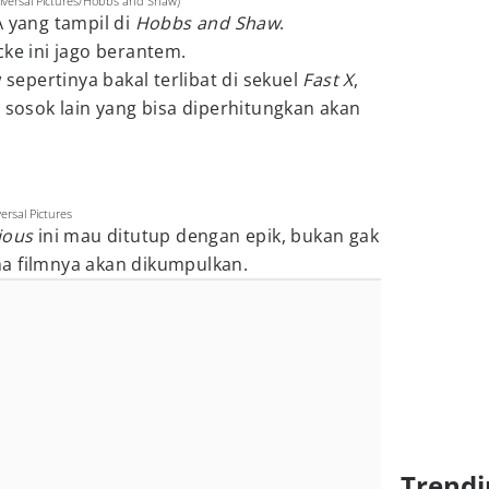
niversal Pictures/Hobbs and Shaw)
A yang tampil di
Hobbs and Shaw
.
cke ini jago berantem.
epertinya bakal terlibat di sekuel
Fast X
,
i sosok lain yang bisa diperhitungkan akan
ersal Pictures
rious
ini mau ditutup dengan epik, bukan gak
a filmnya akan dikumpulkan.
Trendi