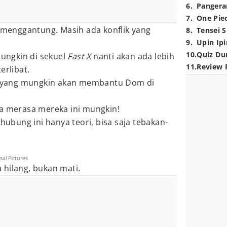
6
.
Pangera
7
.
One Pie
 menggantung. Masih ada konflik yang
8
.
Tensei S
9
.
Upin Ipi
10
.
Quiz Du
mungkin di sekuel
Fast X
nanti akan ada lebih
11
.
Review 
erlibat.
er yang mungkin akan membantu Dom di
ya merasa mereka ini mungkin!
rhubung ini hanya teori, bisa saja tebakan-
sal Pictures
 hilang, bukan mati.