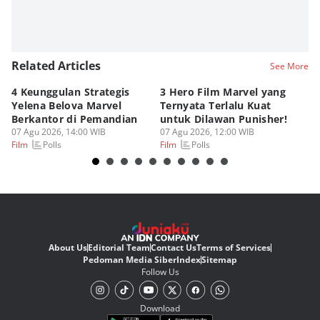
Related Articles
See More
4 Keunggulan Strategis
3 Hero Film Marvel yang
Ul
Yelena Belova Marvel
Ternyata Terlalu Kuat
Ki
Berkantor di Pemandian
untuk Dilawan Punisher!
Me
07 Agu 2026, 14:00 WIB
07 Agu 2026, 12:00 WIB
07
Polls
Polls
Film
Film
Fi
About Us
Editorial Team
Contact Us
Terms of Services
Pedoman Media Siber
Index
Sitemap
Follow Us
Download