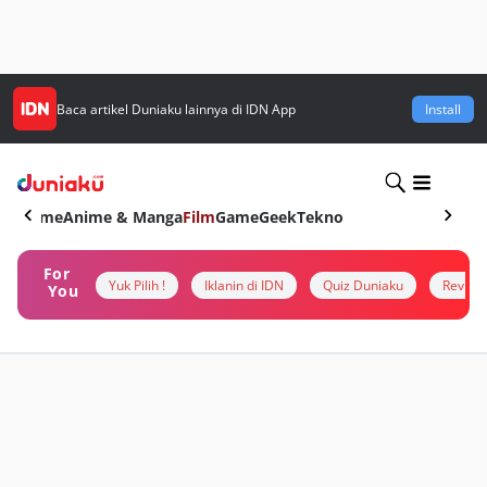
Baca artikel
Duniaku
lainnya di IDN App
Install
Home
Anime & Manga
Film
Game
Geek
Tekno
For
Yuk Pilih !
Iklanin di IDN
Quiz Duniaku
Review
You