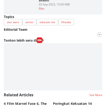
Disini!
03 Sep 2023, 15:00 WIB
Film
Topics
star wars
series
educate me
Ahsoka
Editorial Team
Editor
Tonton lebih seru di
Nadia Agatha Pramesthi
Editor
Bunga Semesta Int
Related Articles
See More
4 Film Marvel Fase 6, The
Peringkat Kekuatan 14
6