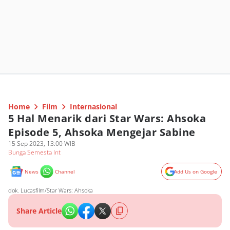
Home
Film
Internasional
5 Hal Menarik dari Star Wars: Ahsoka
Episode 5, Ahsoka Mengejar Sabine
15 Sep 2023, 13:00 WIB
Bunga Semesta Int
News
Channel
Add Us on Google
dok. Lucasfilm/Star Wars: Ahsoka
Share Article