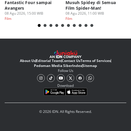
Fantastic Four sampai
Musuh Spidey di Semua
ya
Avangers
Film Spider-Man!
Ku
08 Agu 2026, 15:00 WIB
08 Agu 2026, 11:00 WIB
08
Film
Film
Fi
About Us
Editorial Team
Contact Us
Terms of Services
Pedoman Media Siber
Index
Sitemap
Follow Us
Download
© 2026 IDN. All Rights Reserved.