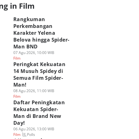
ng in Film
Rangkuman
Perkembangan
Karakter Yelena
Belova hingga Spider-
Man BND
07 Agu 2026, 10:00 WIB
Film
Peringkat Kekuatan
Keunggulan
14 Musuh Spidey di
3 Hero Film Marvel
Ulasan Film Dear
rategis Yelena
yang Ternyata
You, Kisah Surat
Semua Film Spider-
lova Marvel
Terlalu Kuat untuk
Cinta yang Melinta
Man!
rkantor di
Dilawan Punisher!
Generasi
08 Agu 2026, 11:00 WIB
emandian
07 Agu 2026, 12:00 WIB
07 Agu 2026, 11:00 WIB
Film
Polls
Film
Film
 Agu 2026, 14:00 WIB
Daftar Peningkatan
Polls
lm
Kekuatan Spider-
Man di Brand New
Day!
06 Agu 2026, 13:00 WIB
Polls
Film