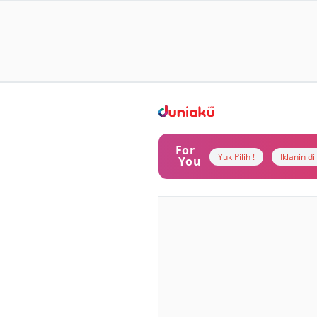
For
Yuk Pilih !
Iklanin d
You