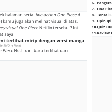
6
.
Pangera
7
.
One Pie
cek halaman serial
live-action One Piece
di
8
.
Tensei S
e) kamu juga akan melihat visual di atas.
9
.
Upin Ipi
10
.
Quiz Du
key visual One Piece
Netflix tersebut? Ini
11
.
Review 
at saya!
ami terlihat mirip dengan versi manga
Netflix/One Piece)
e Piece
Netflix ini baru terlihat dari