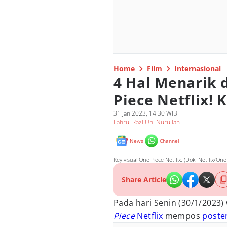
Home
Film
Internasional
4 Hal Menarik 
Piece Netflix!
31 Jan 2023, 14:30 WIB
Fahrul Razi Uni Nurullah
News
Channel
Key visual One Piece Netflix. (Dok. Netflix/One
Share Article
Pada hari Senin (30/1/2023)
Piece
Netflix
mempos
poste