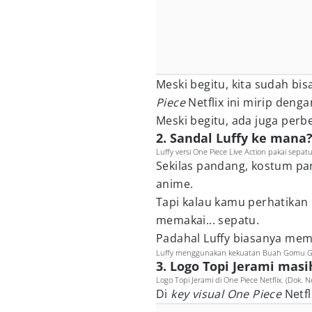
Meski begitu, kita sudah bis
Piece
Netflix ini mirip den
Meski begitu, ada juga perb
2. Sandal Luffy ke mana
Luffy versi One Piece Live Action pakai sepatu
Sekilas pandang, kostum p
anime.
Tapi kalau kamu perhatikan
memakai... sepatu.
Padahal Luffy biasanya mem
Luffy menggunakan kekuatan Buah Gomu Go
3. Logo Topi Jerami masi
Logo Topi Jerami di One Piece Netflix. (Dok. N
Di
key visual One Piece
Netfl