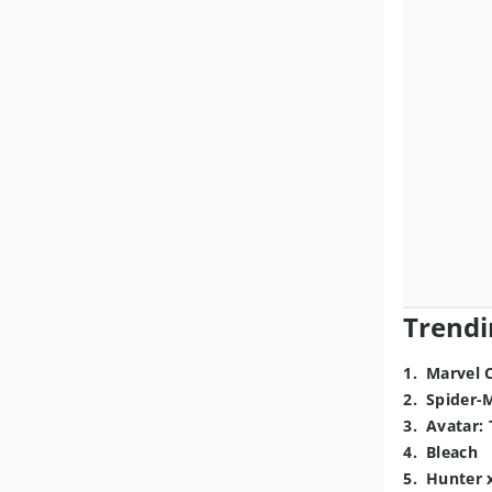
Trendi
1
.
Marvel 
2
.
Spider-
3
.
Avatar: 
4
.
Bleach
5
.
Hunter 