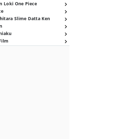
n Loki One Piece
ce
hitara Slime Datta Ken
n
niaku
Film