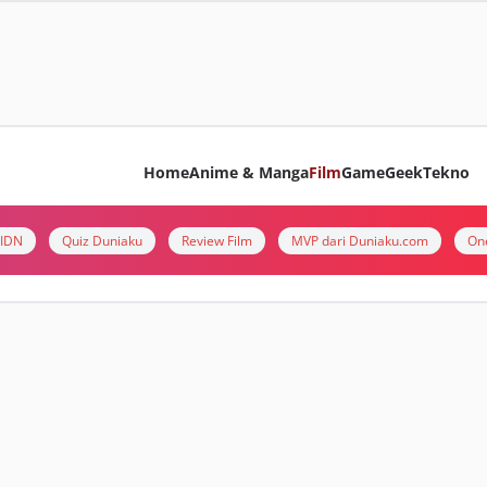
Home
Anime & Manga
Film
Game
Geek
Tekno
i IDN
Quiz Duniaku
Review Film
MVP dari Duniaku.com
On