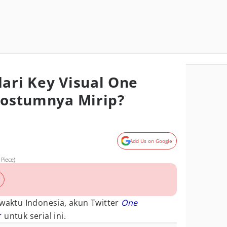
dari Key Visual One
 Kostumnya Mirip?
Add Us on Google
 Piece)
 waktu Indonesia, akun Twitter
One
r
untuk serial ini.