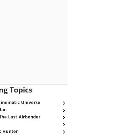
ng Topics
Cinematic Universe
Man
The Last Airbender
x Hunter