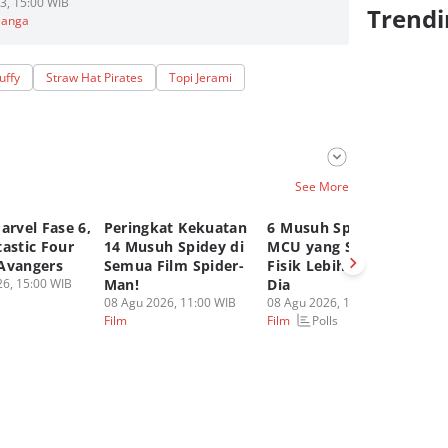
3, 15:00 WIB
Trendi
Manga
uffy
Straw Hat Pirates
Topi Jerami
See More
arvel Fase 6,
Peringkat Kekuatan
6 Musuh Spider-Man
4 
astic Four
14 Musuh Spidey di
MCU yang Secara
St
Avangers
Semua Film Spider-
Fisik Lebih Kuat dari
Be
6, 15:00 WIB
Man!
Dia
Be
08 Agu 2026, 11:00 WIB
08 Agu 2026, 10:00 WIB
P
Polls
Film
Film
07
Fi