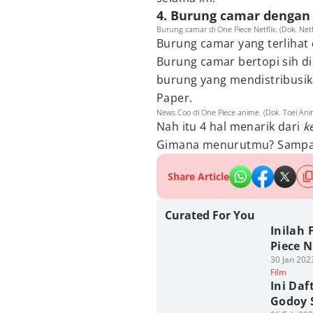
4. Burung camar dengan 
Burung camar di One Piece Netflix. (Dok. Netf
Burung camar yang terlihat d
Burung camar bertopi sih d
burung yang mendistribusi
Paper.
News Coo di One Piece anime. (Dok. Toei Ani
Nah itu 4 hal menarik dari
ke
Gimana menurutmu? Sampai
Share Article
Curated For You
Inilah 
Piece N
30 Jan 202
Film
Ini Daf
Godoy 