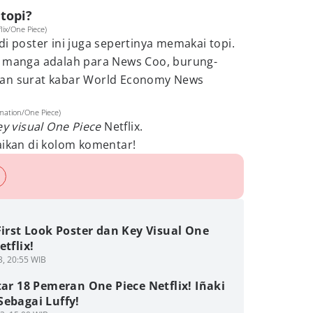
topi?
lix/One Piece)
i poster ini juga sepertinya memakai topi.
i manga adalah para News Coo, burung-
kan surat kabar World Economy News
mation/One Piece)
y visual One Piece
Netflix.
kan di kolom komentar!
First Look Poster dan Key Visual One
etflix!
3, 20:55 WIB
tar 18 Pemeran One Piece Netflix! Iñaki
Sebagai Luffy!