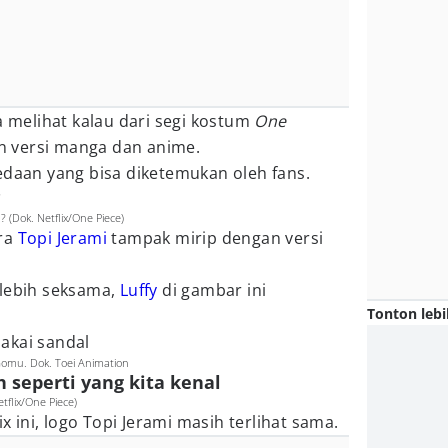
a melihat kalau dari segi kostum
One
gan versi manga dan anime.
edaan yang bisa diketemukan oleh fans.
?
? (Dok. Netflix/One Piece)
ara
Topi Jerami
tampak mirip dengan versi
 lebih seksama,
Luffy
di gambar ini
Tonton lebi
akai sandal
mu. Dok. Toei Animation
h seperti yang kita kenal
etflix/One Piece)
ix ini, logo Topi Jerami masih terlihat sama.