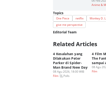
06 Feb 202
Anime & 
Topics
One Piece
netflix
Monkey D. L
give me perspective
Editorial Team
Related Articles
Editor
Fahrul Razi Uni Nurullah
4 Kesalahan yang
4 Film M
Editor
Dilakukan Peter
The Fant
Fahreza Murnanda
Parker di Spider-
sampai 
Man Brand New Day
08 Agu 202
Film
08 Agu 2026, 18:00 WIB
Polls
Film