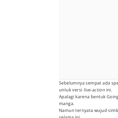
Sebelumnya sempat ada speku
untuk versi
live-action
ini.
Apalagi karena bentuk Going 
manga.
Namun ternyata wujud simbol
selama ini.