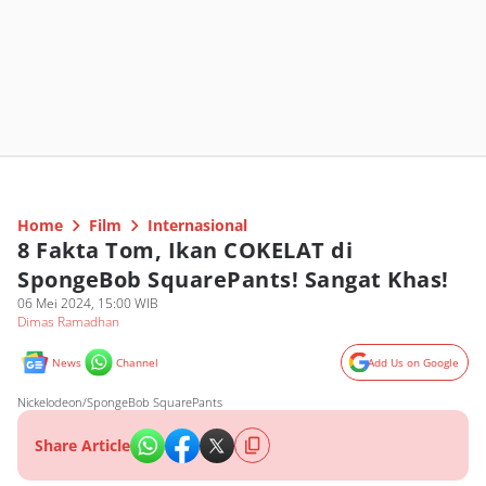
Home
Film
Internasional
8 Fakta Tom, Ikan COKELAT di
SpongeBob SquarePants! Sangat Khas!
06 Mei 2024, 15:00 WIB
Dimas Ramadhan
News
Channel
Add Us on Google
Nickelodeon/SpongeBob SquarePants
Share Article