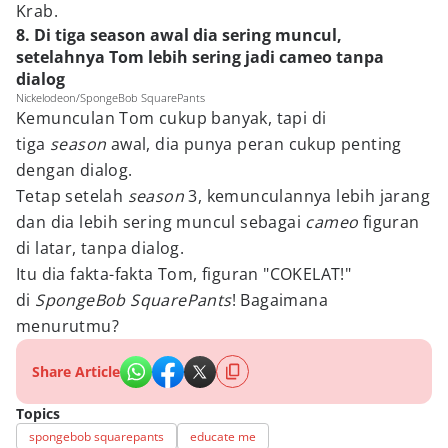
Krab.
8. Di tiga season awal dia sering muncul,
setelahnya Tom lebih sering jadi cameo tanpa
dialog
Nickelodeon/SpongeBob SquarePants
Kemunculan Tom cukup banyak, tapi di
tiga
season
awal, dia punya peran cukup penting
dengan dialog.
Tetap setelah
season
3, kemunculannya lebih jarang
dan dia lebih sering muncul sebagai
cameo
figuran
di latar, tanpa dialog.
Itu dia fakta-fakta Tom, figuran "COKELAT!"
di
SpongeBob SquarePants
! Bagaimana
menurutmu?
Share Article
Topics
spongebob squarepants
educate me