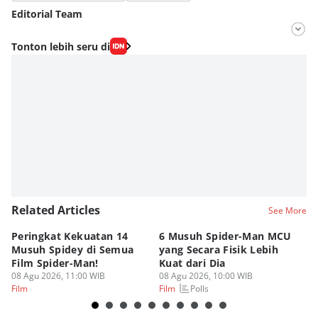
Editorial Team
Editor
Tonton lebih seru di
Fahrul Razi Uni Nurullah
Editor
Dimas Ramadhan
Related Articles
See More
Peringkat Kekuatan 14
6 Musuh Spider-Man MCU
4 
Musuh Spidey di Semua
yang Secara Fisik Lebih
Ye
Film Spider-Man!
Kuat dari Dia
B
08 Agu 2026, 11:00 WIB
08 Agu 2026, 10:00 WIB
07
Polls
Film
Film
Fi