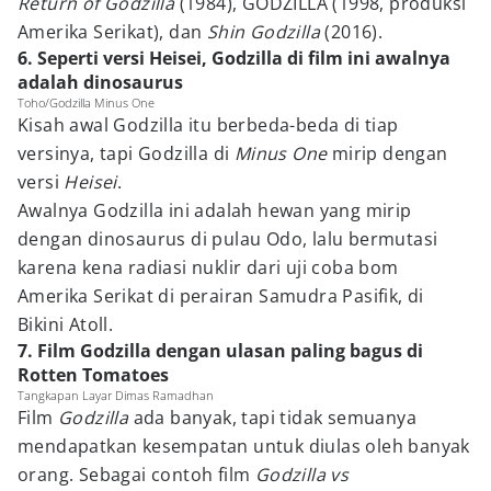
Return of Godzilla
(1984), GODZILLA (1998, produksi
Amerika Serikat), dan
Shin Godzilla
(2016).
6. Seperti versi Heisei, Godzilla di film ini awalnya
adalah dinosaurus
Toho/Godzilla Minus One
Kisah awal Godzilla itu berbeda-beda di tiap
versinya, tapi Godzilla di
Minus One
mirip dengan
versi
Heisei
.
Awalnya Godzilla ini adalah hewan yang mirip
dengan dinosaurus di pulau Odo, lalu bermutasi
karena kena radiasi nuklir dari uji coba bom
Amerika Serikat di perairan Samudra Pasifik, di
Bikini Atoll.
7. Film Godzilla dengan ulasan paling bagus di
Rotten Tomatoes
Tangkapan Layar Dimas Ramadhan
Film
Godzilla
ada banyak, tapi tidak semuanya
mendapatkan kesempatan untuk diulas oleh banyak
orang. Sebagai contoh film
Godzilla vs