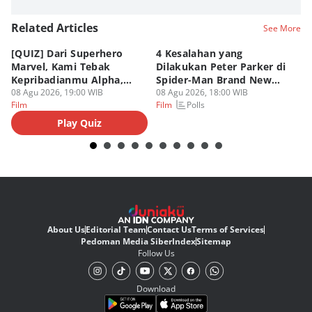
Related Articles
See More
[QUIZ] Dari Superhero
4 Kesalahan yang
4 
Marvel, Kami Tebak
Dilakukan Peter Parker di
Fa
Kepribadianmu Alpha,
Spider-Man Brand New
A
Beta, atau Omega
08 Agu 2026, 19:00 WIB
Day
08 Agu 2026, 18:00 WIB
08
Polls
Film
Film
Fi
Play Quiz
About Us
Editorial Team
Contact Us
Terms of Services
Pedoman Media Siber
Index
Sitemap
Follow Us
Download