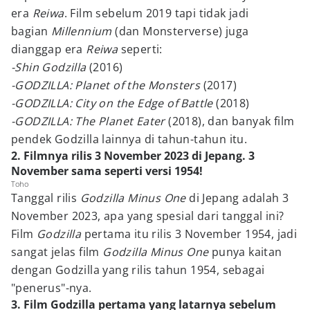
era
Reiwa
. Film sebelum 2019 tapi tidak jadi
bagian
Millennium
(dan Monsterverse) juga
dianggap era
Reiwa
seperti:
-Shin Godzilla
(2016)
-GODZILLA: Planet of the Monsters
(2017)
-GODZILLA: City on the Edge of Battle
(2018)
-GODZILLA: The Planet Eater
(2018), dan banyak film
pendek Godzilla lainnya di tahun-tahun itu.
2. Filmnya rilis 3 November 2023 di Jepang. 3
November sama seperti versi 1954!
Toho
Tanggal rilis
Godzilla Minus One
di Jepang adalah 3
November 2023, apa yang spesial dari tanggal ini?
Film
Godzilla
pertama itu rilis 3 November 1954, jadi
sangat jelas film
Godzilla Minus One
punya kaitan
dengan Godzilla yang rilis tahun 1954, sebagai
"penerus"-nya.
3. Film Godzilla pertama yang latarnya sebelum