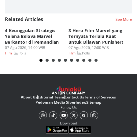
Related Articles
See More
4 Keunggulan Strategis
3 Hero Film Marvel yang
Ul
Yelena Belova Marvel
Ternyata Terlalu Kuat
Ki
Berkantor di Pemandian
untuk Dilawan Punisher!
Me
07 Agu 2026, 14:00 WIB
07 Agu 2026, 12:00 WIB
07
Polls
Polls
Film
Film
Fi
About Us
Editorial Team
Contact Us
Terms of Services
Pedoman Media Siber
Index
Sitemap
Follow Us
Download