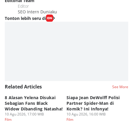
Editorial Team
Editor
SEO Intern Duniaku
Tonton lebih seru di
Related Articles
See More
8 Alasan Yelena Disukai
Siapa Jean DeWolff Polisi
Re
Sebagian Fans Black
Partner Spider-Man di
So
Widow Dibanding Natasha!
Komik? Ini Infonya!
B
10 Agu 2026, 17:00 WIB
10 Agu 2026, 16:00 WIB
10
Film
Film
Fi