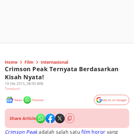
Home
Film
Internasional
Crimson Peak Ternyata Berdasarkan
Kisah Nyata!
19 Okt 2015, 08:00 WIB
Timelord
News
Channel
Add Us on Google
Share Article
Crimson Peak
adalah salah satu
film horor
yang