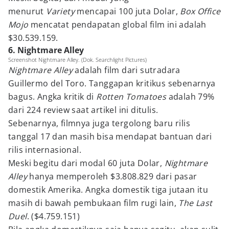
menurut
Variety
mencapai 100 juta Dolar,
Box Office
Mojo
mencatat pendapatan global film ini adalah
$30.539.159.
6. Nightmare Alley
Screenshot Nightmare Alley. (Dok. Searchlight Pictures)
Nightmare Alley
adalah film dari sutradara
Guillermo del Toro. Tanggapan kritikus sebenarnya
bagus. Angka kritik di
Rotten Tomatoes
adalah 79%
dari 224 review saat artikel ini ditulis.
Sebenarnya, filmnya juga tergolong baru rilis
tanggal 17 dan masih bisa mendapat bantuan dari
rilis internasional.
Meski begitu dari modal 60 juta Dolar,
Nightmare
Alley
hanya memperoleh $3.808.829 dari pasar
domestik Amerika. Angka domestik tiga jutaan itu
masih di bawah pembukaan film rugi lain,
The Last
Duel
. ($4.759.151)