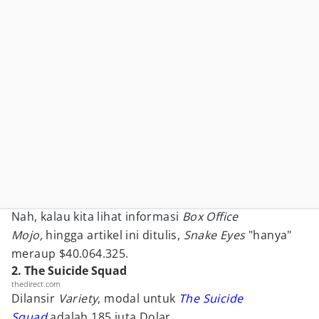
Nah, kalau kita lihat informasi
Box Office
Mojo,
hingga artikel ini ditulis,
Snake Eyes
"hanya"
meraup $40.064.325.
2. The Suicide Squad
thedirect.com
Dilansir
Variety
, modal untuk
The Suicide
Squad
adalah 185 juta Dolar.