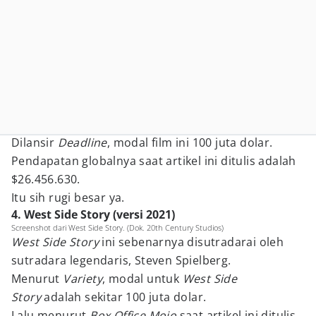
Dilansir
Deadline
, modal film ini 100 juta dolar.
Pendapatan globalnya saat artikel ini ditulis adalah
$26.456.630.
Itu sih rugi besar ya.
4. West Side Story (versi 2021)
Screenshot dari West Side Story. (Dok. 20th Century Studios)
West Side Story
ini sebenarnya disutradarai oleh
sutradara legendaris, Steven Spielberg.
Menurut
Variety
, modal untuk
West Side
Story
adalah sekitar 100 juta dolar.
Lalu menurut
Box Office Mojo
saat artikel ini ditulis,