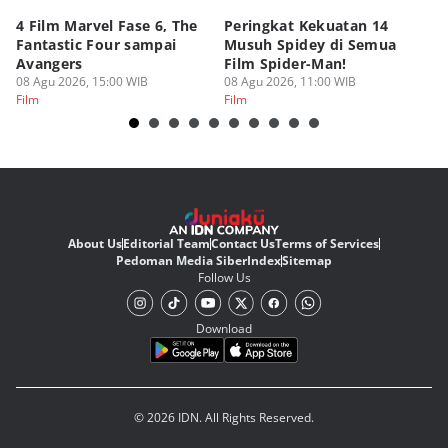
4 Film Marvel Fase 6, The
Peringkat Kekuatan 14
6
Fantastic Four sampai
Musuh Spidey di Semua
ya
Avangers
Film Spider-Man!
Ku
08 Agu 2026, 15:00 WIB
08 Agu 2026, 11:00 WIB
08
Film
Film
Fi
About Us
Editorial Team
Contact Us
Terms of Services
Pedoman Media Siber
Index
Sitemap
Follow Us
Download
© 2026 IDN. All Rights Reserved.